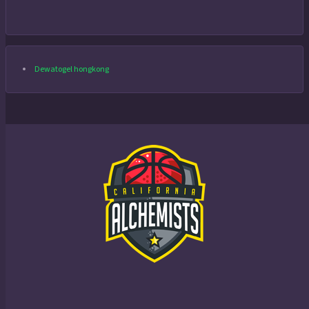
Dewatogel hongkong