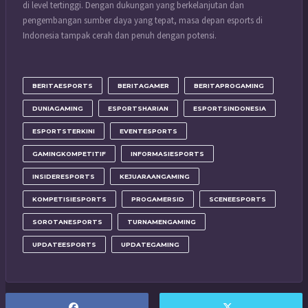
di level tertinggi. Dengan dukungan yang berkelanjutan dan
pengembangan sumber daya yang tepat, masa depan esports di
Indonesia tampak cerah dan penuh dengan potensi.
BERITAESPORTS
BERITAGAMER
BERITAPROGAMING
DUNIAGAMING
ESPORTSHARIAN
ESPORTSINDONESIA
ESPORTSTERKINI
EVENTESPORTS
GAMINGKOMPETITIF
INFORMASIESPORTS
INSIDERESPORTS
KEJUARAANGAMING
KOMPETISIESPORTS
PROGAMERSID
SCENEESPORTS
SOROTANESPORTS
TURNAMENGAMING
UPDATEESPORTS
UPDATEGAMING