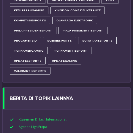
JADWALESPORTS
JADWAL ESPORT VALORANT
KCD2
KEJUARAANGAMING
KINGDOM COME DELIVERANCE
KOMPETISIESPORTS
OLAHRAGA ELEKTRONIK
PIALA PRESIDEN ESPORT
PIALA PRESIDENT ESPORT
PROGAMERSID
SCENEESPORTS
SOROTANESPORTS
TURNAMENGAMING
TURNAMENT ESPORT
UPDATEESPORTS
UPDATEGAMING
VALORANT ESPORTS
BERITA DI TOPIK LAINNYA
Klasemen & Hasil Internasional
Agenda Liga Eropa