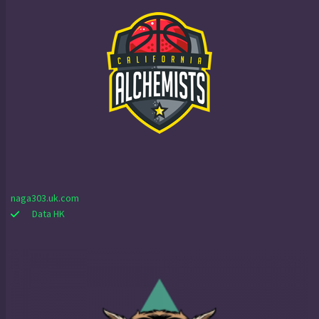
naga303.uk.com
Data HK