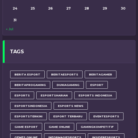
24
25
26
27
28
29
30
31
« Jul
TAGS
BERITA ESPORT
BERITAESPORTS
BERITAGAMER
BERITAPROGAMING
DUNIAGAMING
ESPORT
ESPORTS
ESPORTSHARIAN
ESPORTS INDONESIA
ESPORTSINDONESIA
ESPORTS NEWS
ESPORTSTERKINI
ESPORT TERBARU
EVENTESPORTS
GAME ESPORT
GAME ONLINE
GAMINGKOMPETITIF
GEMES ONLINE
INFORMASIESPORTS
INSIDERESPORTS