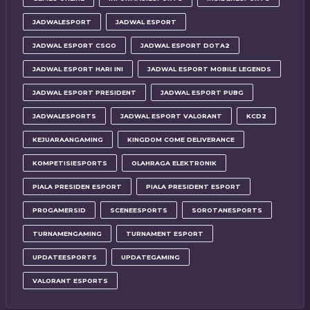
JADWALESPORT
JADWAL ESPORT
JADWAL ESPORT CSGO
JADWAL ESPORT DOTA2
JADWAL ESPORT HARI INI
JADWAL ESPORT MOBILE LEGENDS
JADWAL ESPORT PRESIDENT
JADWAL ESPORT PUBG
JADWALESPORTS
JADWAL ESPORT VALORANT
KCD2
KEJUARAANGAMING
KINGDOM COME DELIVERANCE
KOMPETISIESPORTS
OLAHRAGA ELEKTRONIK
PIALA PRESIDEN ESPORT
PIALA PRESIDENT ESPORT
PROGAMERSID
SCENEESPORTS
SOROTANESPORTS
TURNAMENGAMING
TURNAMENT ESPORT
UPDATEESPORTS
UPDATEGAMING
VALORANT ESPORTS