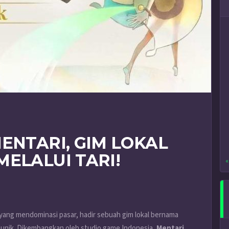
ENTARI, GIM LOKAL
ELALUI TARI!
«
yang mendominasi pasar, hadir sebuah gim lokal bernama
unik. Dikembangkan oleh studio game Indonesia,
Mentari