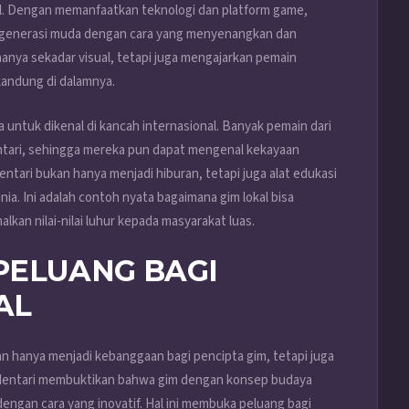
tal. Dengan memanfaatkan teknologi dan platform game,
a generasi muda dengan cara yang menyenangkan dan
 hanya sekadar visual, tetapi juga mengajarkan pemain
kandung di dalamnya.
a untuk dikenal di kancah internasional. Banyak pemain dari
entari, sehingga mereka pun dapat mengenal kekayaan
Mentari bukan hanya menjadi hiburan, tetapi juga alat edukasi
. Ini adalah contoh nyata bagaimana gim lokal bisa
kan nilai-nilai luhur kepada masyarakat luas.
PELUANG BAGI
AL
n hanya menjadi kebanggaan bagi pencipta gim, tetapi juga
ia. Mentari membuktikan bahwa gim dengan konsep budaya
dengan cara yang inovatif. Hal ini membuka peluang bagi