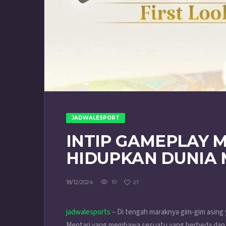
JADWALESPORT
INTIP GAMEPLAY M
HIDUPKAN DUNIA M
18/12/2024
10
27
jadwalesports
– Di tengah maraknya gim-gim asing 
Mentari yang membawa sesuatu yang berbeda dan 