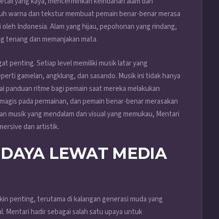
detail yang kaya, mencerminkan keindahan alam dan
enuh warna dan tekstur membuat pemain benar-benar merasa
si oleh Indonesia. Alam yang hijau, pepohonan yang rindang,
ang tenang dan memanjakan mata.
t penting. Setiap level memiliki musik latar yang
seperti gamelan, angklung, dan sasando. Musik ini tidak hanya
agai panduan ritme bagi pemain saat mereka melakukan
a magis pada permainan, dan pemain benar-benar merasakan
ngan musik yang mendalam dan visual yang memukau, Mentari
rsive dan artistik.
UDAYA LEWAT MEDIA
akin penting, terutama di kalangan generasi muda yang
l. Mentari hadir sebagai salah satu upaya untuk