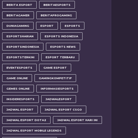
BERITA ESPORT
BERITAESPORTS
BERITAGAMER
BERITAPROGAMING
DUNIAGAMING
ESPORT
ESPORTS
ESPORTSHARIAN
ESPORTS INDONESIA
ESPORTSINDONESIA
ESPORTS NEWS
ESPORTSTERKINI
ESPORT TERBARU
EVENTESPORTS
GAME ESPORT
GAME ONLINE
GAMINGKOMPETITIF
GEMES ONLINE
INFORMASIESPORTS
INSIDERESPORTS
JADWALESPORT
JADWAL ESPORT
JADWAL ESPORT CSGO
JADWAL ESPORT DOTA2
JADWAL ESPORT HARI INI
JADWAL ESPORT MOBILE LEGENDS