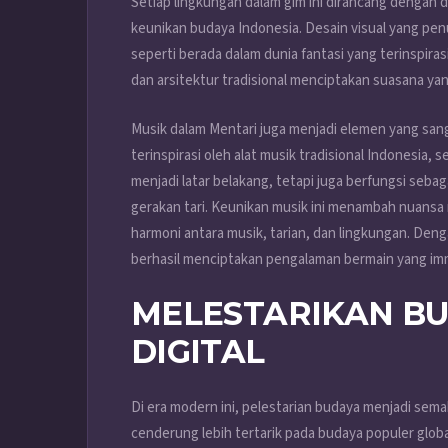
Setiap lingkungan dalam gim ini dirancang dengan 
keunikan budaya Indonesia. Desain visual yang p
seperti berada dalam dunia fantasi yang terinspira
dan arsitektur tradisional menciptakan suasana y
Musik dalam Mentari juga menjadi elemen yang sanga
terinspirasi oleh alat musik tradisional Indonesia, 
menjadi latar belakang, tetapi juga berfungsi seb
gerakan tari. Keunikan musik ini menambah nuans
harmoni antara musik, tarian, dan lingkungan. De
berhasil menciptakan pengalaman bermain yang imme
MELESTARIKAN B
DIGITAL
Di era modern ini, pelestarian budaya menjadi sem
cenderung lebih tertarik pada budaya populer globa