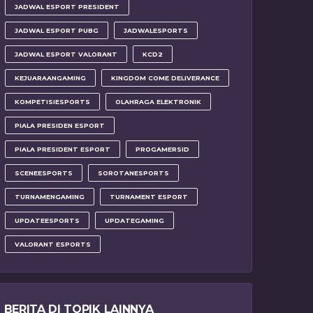
JADWAL ESPORT PRESIDENT
JADWAL ESPORT PUBG
JADWALESPORTS
JADWAL ESPORT VALORANT
KCD2
KEJUARAANGAMING
KINGDOM COME DELIVERANCE
KOMPETISIESPORTS
OLAHRAGA ELEKTRONIK
PIALA PRESIDEN ESPORT
PIALA PRESIDENT ESPORT
PROGAMERSID
SCENEESPORTS
SOROTANESPORTS
TURNAMENGAMING
TURNAMENT ESPORT
UPDATEESPORTS
UPDATEGAMING
VALORANT ESPORTS
BERITA DI TOPIK LAINNYA