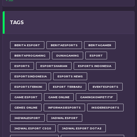
« Jul
TAGS
BERITA ESPORT
BERITAESPORTS
BERITAGAMER
BERITAPROGAMING
DUNIAGAMING
ESPORT
ESPORTS
ESPORTSHARIAN
ESPORTS INDONESIA
ESPORTSINDONESIA
ESPORTS NEWS
ESPORTSTERKINI
ESPORT TERBARU
EVENTESPORTS
GAME ESPORT
GAME ONLINE
GAMINGKOMPETITIF
GEMES ONLINE
INFORMASIESPORTS
INSIDERESPORTS
JADWALESPORT
JADWAL ESPORT
JADWAL ESPORT CSGO
JADWAL ESPORT DOTA2