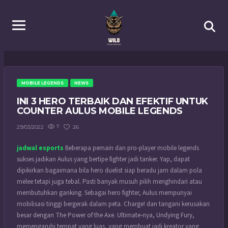
MOBILE LEGENDS
NEWS
INI 3 HERO TERBAIK DAN EFEKTIF UNTUK
COUNTER AULUS MOBILE LEGENDS
7
26
29/03/2022
jadwal esports
Beberapa pemain dan pro-player mobile legends
sukses jadikan Aulus yang bertipe fighter jadi tanker. Yap, dapat
dipikirkan bagaimana bila hero duelist siap beradu jam dalam pola
melee tetapi juga tebal. Pasti banyak musuh pilih menghindari atau
membutuhkan ganking. Sebagai hero fighter, Aulus mempunyai
mobilisasi tinggi bergerak dalam peta. Charge! dan tangani kerusakan
besar dengan The Power of the Axe. Ultimate-nya, Undying Fury,
memengaruhi tempat yang luas, yang membuat jadi kreator yang