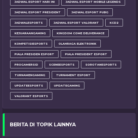
JADWAL ESPORT HARI INI
JADWAL ESPORT MOBILE LEGENDS
JADWAL ESPORT PRESIDENT
JADWAL ESPORT PUBG
JADWALESPORTS
JADWAL ESPORT VALORANT
KCD2
KEJUARAANGAMING
KINGDOM COME DELIVERANCE
KOMPETISIESPORTS
OLAHRAGA ELEKTRONIK
PIALA PRESIDEN ESPORT
PIALA PRESIDENT ESPORT
PROGAMERSID
SCENEESPORTS
SOROTANESPORTS
TURNAMENGAMING
TURNAMENT ESPORT
UPDATEESPORTS
UPDATEGAMING
VALORANT ESPORTS
BERITA DI TOPIK LAINNYA