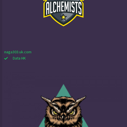
naga303.uk.com
Data HK