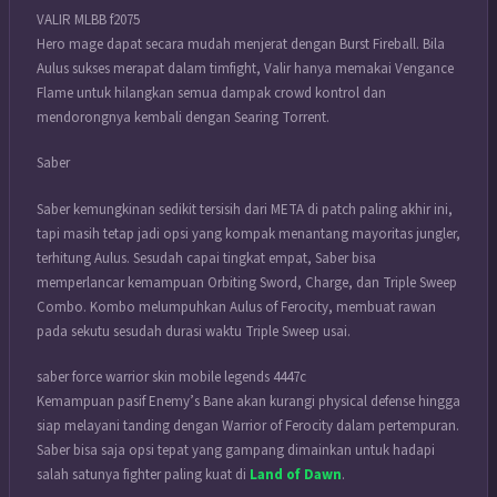
VALIR MLBB f2075
Hero mage dapat secara mudah menjerat dengan Burst Fireball. Bila
Aulus sukses merapat dalam timfight, Valir hanya memakai Vengance
Flame untuk hilangkan semua dampak crowd kontrol dan
mendorongnya kembali dengan Searing Torrent.
Saber
Saber kemungkinan sedikit tersisih dari META di patch paling akhir ini,
tapi masih tetap jadi opsi yang kompak menantang mayoritas jungler,
terhitung Aulus. Sesudah capai tingkat empat, Saber bisa
memperlancar kemampuan Orbiting Sword, Charge, dan Triple Sweep
Combo. Kombo melumpuhkan Aulus of Ferocity, membuat rawan
pada sekutu sesudah durasi waktu Triple Sweep usai.
saber force warrior skin mobile legends 4447c
Kemampuan pasif Enemy’s Bane akan kurangi physical defense hingga
siap melayani tanding dengan Warrior of Ferocity dalam pertempuran.
Saber bisa saja opsi tepat yang gampang dimainkan untuk hadapi
salah satunya fighter paling kuat di
Land of Dawn
.