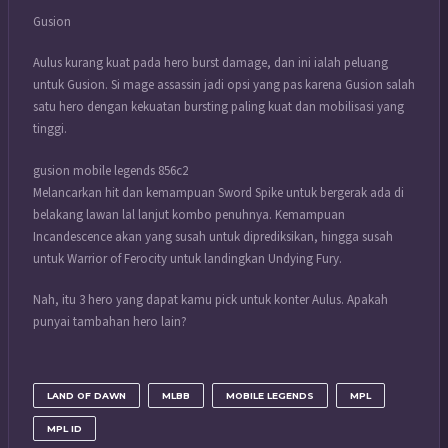
Gusion
Aulus kurang kuat pada hero burst damage, dan ini ialah peluang
untuk Gusion. Si mage assassin jadi opsi yang pas karena Gusion salah
satu hero dengan kekuatan bursting paling kuat dan mobilisasi yang
tinggi.
gusion mobile legends 856c2
Melancarkan hit dan kemampuan Sword Spike untuk bergerak ada di
belakang lawan lal lanjut kombo penuhnya. Kemampuan
Incandescence akan yang susah untuk diprediksikan, hingga susah
untuk Warrior of Ferocity untuk landingkan Undying Fury.
Nah, itu 3 hero yang dapat kamu pick untuk konter Aulus. Apakah
punyai tambahan hero lain?
LAND OF DAWN
MLBB
MOBILE LEGENDS
MPL
MPL ID