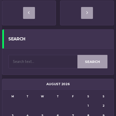
SEARCH
SEARCH
AUGUST 2026
M
T
W
T
F
S
S
1
2
3
4
5
6
7
8
9