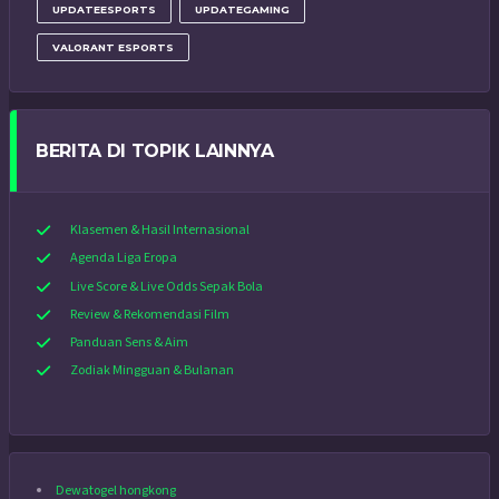
UPDATEESPORTS
UPDATEGAMING
VALORANT ESPORTS
BERITA DI TOPIK LAINNYA
Klasemen & Hasil Internasional
Agenda Liga Eropa
Live Score & Live Odds Sepak Bola
Review & Rekomendasi Film
Panduan Sens & Aim
Zodiak Mingguan & Bulanan
Dewatogel hongkong