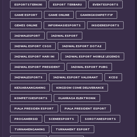
ESPORTSTERKINI
ESPORT TERBARU
EVENTESPORTS
GAME ESPORT
GAME ONLINE
GAMINGKOMPETITIF
GEMES ONLINE
INFORMASIESPORTS
INSIDERESPORTS
JADWALESPORT
JADWAL ESPORT
JADWAL ESPORT CSGO
JADWAL ESPORT DOTA2
JADWAL ESPORT HARI INI
JADWAL ESPORT MOBILE LEGENDS
JADWAL ESPORT PRESIDENT
JADWAL ESPORT PUBG
JADWALESPORTS
JADWAL ESPORT VALORANT
KCD2
KEJUARAANGAMING
KINGDOM COME DELIVERANCE
KOMPETISIESPORTS
OLAHRAGA ELEKTRONIK
PIALA PRESIDEN ESPORT
PIALA PRESIDENT ESPORT
PROGAMERSID
SCENEESPORTS
SOROTANESPORTS
TURNAMENGAMING
TURNAMENT ESPORT