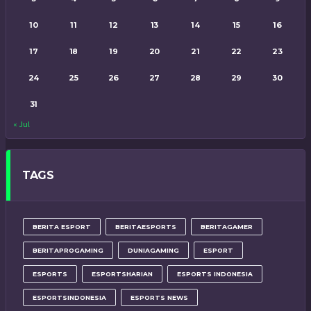
10
11
12
13
14
15
16
17
18
19
20
21
22
23
24
25
26
27
28
29
30
31
« Jul
TAGS
BERITA ESPORT
BERITAESPORTS
BERITAGAMER
BERITAPROGAMING
DUNIAGAMING
ESPORT
ESPORTS
ESPORTSHARIAN
ESPORTS INDONESIA
ESPORTSINDONESIA
ESPORTS NEWS