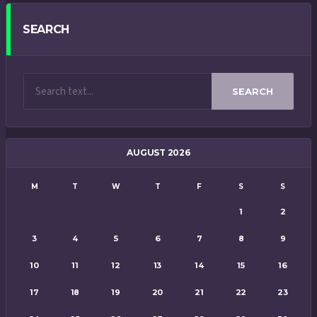
SEARCH
SEARCH
AUGUST 2026
M
T
W
T
F
S
S
1
2
3
4
5
6
7
8
9
10
11
12
13
14
15
16
17
18
19
20
21
22
23