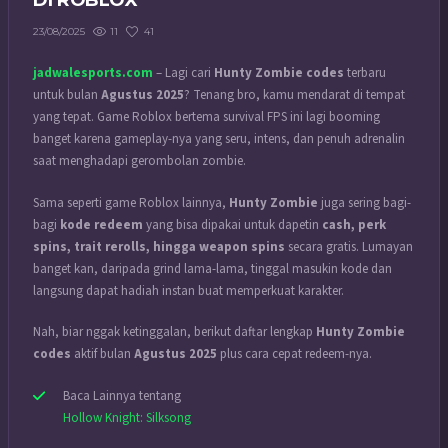
DI ROBLOX
11
41
23/08/2025
jadwalesports.com
– Lagi cari
Hunty Zombie codes
terbaru
untuk bulan
Agustus 2025
? Tenang bro, kamu mendarat di tempat
yang tepat. Game Roblox bertema survival FPS ini lagi booming
banget karena gameplay-nya yang seru, intens, dan penuh adrenalin
saat menghadapi gerombolan zombie.
Sama seperti game Roblox lainnya,
Hunty Zombie
juga sering bagi-
bagi
kode redeem
yang bisa dipakai untuk dapetin
cash, perk
spins, trait rerolls, hingga weapon spins
secara gratis. Lumayan
banget kan, daripada grind lama-lama, tinggal masukin kode dan
langsung dapat hadiah instan buat memperkuat karakter.
Nah, biar nggak ketinggalan, berikut daftar lengkap
Hunty Zombie
codes
aktif bulan
Agustus 2025
plus cara cepat redeem-nya.
Baca Lainnya tentang
Hollow Knight: Silksong