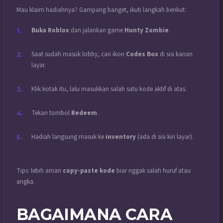
Mau klaim hadiahnya? Gampang banget, ikuti langkah berikut:
Buka Roblox
dan jalankan game
Hunty Zombie
.
Saat sudah masuk lobby, cari ikon
Codes Box
di sisi kanan
layar.
Klik kotak itu, lalu masukkan salah satu kode aktif di atas.
Tekan tombol
Redeem
.
Hadiah langsung masuk ke
inventory
(ada di sisi kiri layar).
Tips: lebih aman
copy-paste kode
biar nggak salah huruf atau
angka.
BAGAIMANA CARA