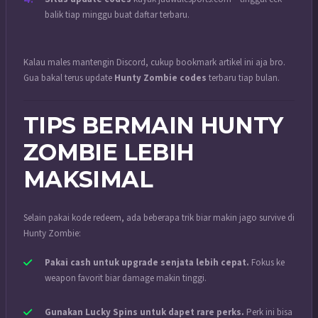
balik tiap minggu buat daftar terbaru.
Kalau males mantengin Discord, cukup bookmark artikel ini aja bro.
Gua bakal terus update
Hunty Zombie codes
terbaru tiap bulan.
TIPS BERMAIN HUNTY
ZOMBIE LEBIH
MAKSIMAL
Selain pakai kode redeem, ada beberapa trik biar makin jago survive di
Hunty Zombie:
Pakai cash untuk upgrade senjata lebih cepat.
Fokus ke
weapon favorit biar damage makin tinggi.
Gunakan Lucky Spins untuk dapet rare perks.
Perk ini bisa