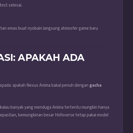
est selesai.
atan emas buat nyobain langsung atmosfer game baru
ASI: APAKAH ADA
aspada: apakah Nexus Anima bakal penuh dengan
gacha
r kalau banyak yang menduga Anima tertentu mungkin hanya
 kepastian, kemungkinan besar HoYoverse tetap pakai model