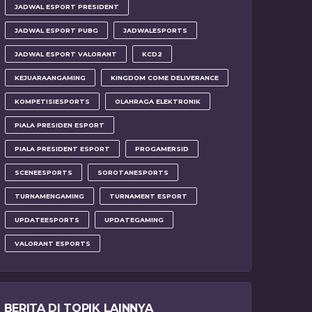
JADWAL ESPORT PRESIDENT
JADWAL ESPORT PUBG
JADWALESPORTS
JADWAL ESPORT VALORANT
KCD2
KEJUARAANGAMING
KINGDOM COME DELIVERANCE
KOMPETISIESPORTS
OLAHRAGA ELEKTRONIK
PIALA PRESIDEN ESPORT
PIALA PRESIDENT ESPORT
PROGAMERSID
SCENEESPORTS
SOROTANESPORTS
TURNAMENGAMING
TURNAMENT ESPORT
UPDATEESPORTS
UPDATEGAMING
VALORANT ESPORTS
BERITA DI TOPIK LAINNYA