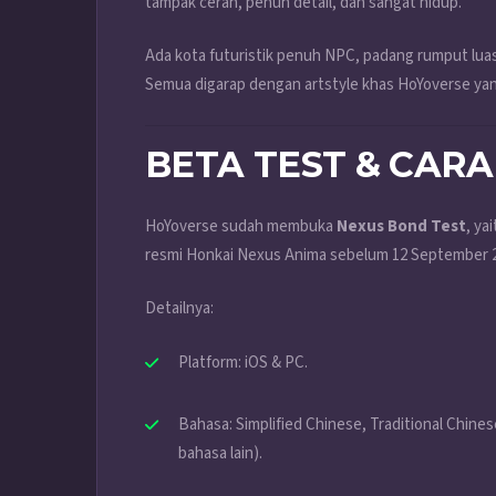
tampak cerah, penuh detail, dan sangat hidup.
Ada kota futuristik penuh NPC, padang rumput lua
Semua digarap dengan artstyle khas HoYoverse ya
BETA TEST & CARA
HoYoverse sudah membuka
Nexus Bond Test
, ya
resmi Honkai Nexus Anima sebelum 12 September 
Detailnya:
Platform: iOS & PC.
Bahasa: Simplified Chinese, Traditional Chin
bahasa lain).