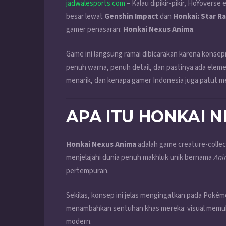
jadwalesports.com
– Kalau dipikir-pikir, HoYovers
besar lewat
Genshin Impact
dan
Honkai: Star Ra
gamer penasaran:
Honkai Nexus Anima
.
Game ini langsung ramai dibicarakan karena konsep
penuh warna, penuh detail, dan pastinya ada elemen
menarik, dan kenapa gamer Indonesia juga patut mel
APA ITU HONKAI 
Honkai Nexus Anima
adalah game creature-collec
menjelajahi dunia penuh makhluk unik bernama
Ani
pertempuran.
Sekilas, konsep ini jelas mengingatkan pada Poké
menambahkan sentuhan khas mereka: visual memuka
modern.