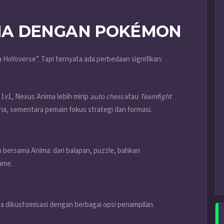
MA DENGAN POKÉMON
HoYoverse”. Tapi ternyata ada perbedaan signifikan:
 1v1, Nexus Anima lebih mirip
auto chess
atau
Teamfight
ena, sementara pemain fokus strategi dan formasi.
in bersama Anima: dari balapan, puzzle, bahkan
ame.
sa dikustomisasi dengan berbagai opsi penampilan.