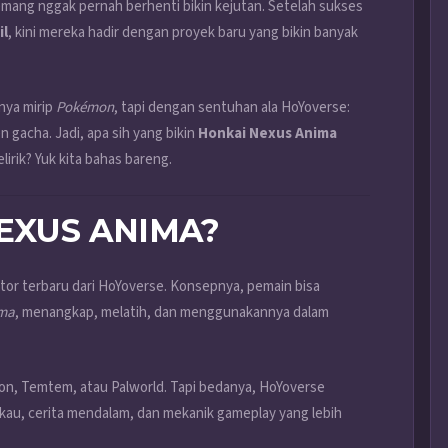
e emang nggak pernah berhenti bikin kejutan. Setelah sukses
il
, kini mereka hadir dengan proyek baru yang bikin banyak
nya mirip
Pokémon
, tapi dengan sentuhan ala HoYoverse:
 gacha. Jadi, apa sih yang bikin
Honkai Nexus Anima
irik? Yuk kita bahas bareng.
NEXUS ANIMA?
tor terbaru dari HoYoverse. Konsepnya, pemain bisa
ma
, menangkap, melatih, dan menggunakannya dalam
mon, Temtem, atau Palworld. Tapi bedanya, HoYoverse
u, cerita mendalam, dan mekanik gameplay yang lebih