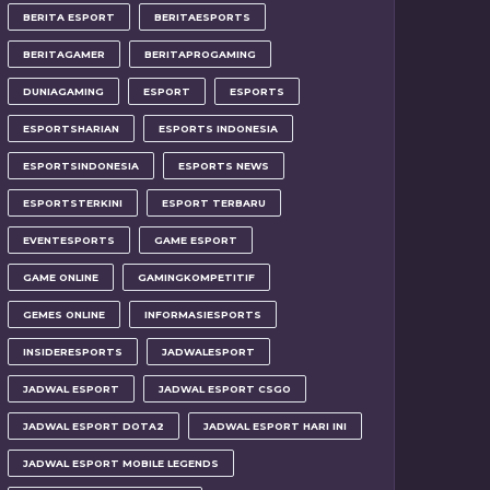
BERITA ESPORT
BERITAESPORTS
BERITAGAMER
BERITAPROGAMING
DUNIAGAMING
ESPORT
ESPORTS
ESPORTSHARIAN
ESPORTS INDONESIA
ESPORTSINDONESIA
ESPORTS NEWS
ESPORTSTERKINI
ESPORT TERBARU
EVENTESPORTS
GAME ESPORT
GAME ONLINE
GAMINGKOMPETITIF
GEMES ONLINE
INFORMASIESPORTS
INSIDERESPORTS
JADWALESPORT
JADWAL ESPORT
JADWAL ESPORT CSGO
JADWAL ESPORT DOTA2
JADWAL ESPORT HARI INI
JADWAL ESPORT MOBILE LEGENDS