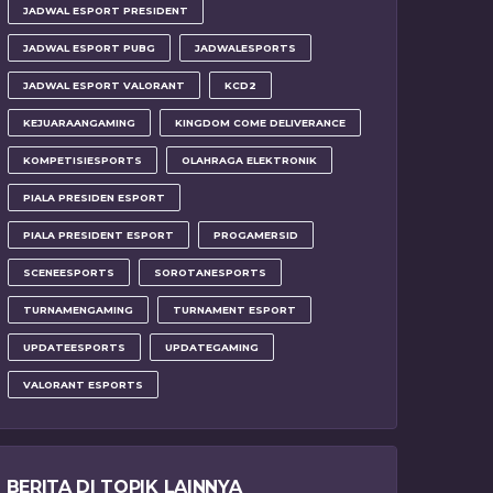
JADWAL ESPORT PRESIDENT
JADWAL ESPORT PUBG
JADWALESPORTS
JADWAL ESPORT VALORANT
KCD2
KEJUARAANGAMING
KINGDOM COME DELIVERANCE
KOMPETISIESPORTS
OLAHRAGA ELEKTRONIK
PIALA PRESIDEN ESPORT
PIALA PRESIDENT ESPORT
PROGAMERSID
SCENEESPORTS
SOROTANESPORTS
TURNAMENGAMING
TURNAMENT ESPORT
UPDATEESPORTS
UPDATEGAMING
VALORANT ESPORTS
BERITA DI TOPIK LAINNYA