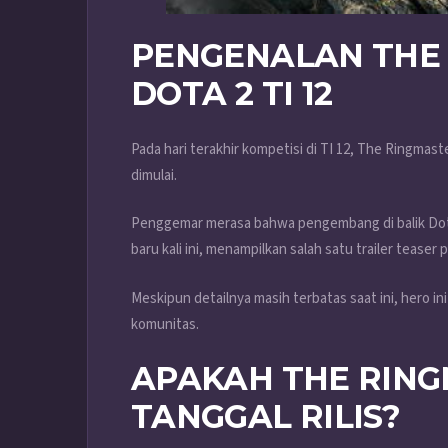
PENGENALAN THE 
DOTA 2 TI 12
Pada hari terakhir kompetisi di TI 12, The Ringmas
dimulai.
Penggemar merasa bahwa pengembang di balik Dot
baru kali ini, menampilkan salah satu trailer teas
Meskipun detailnya masih terbatas saat ini, hero i
komunitas.
APAKAH THE RING
TANGGAL RILIS?