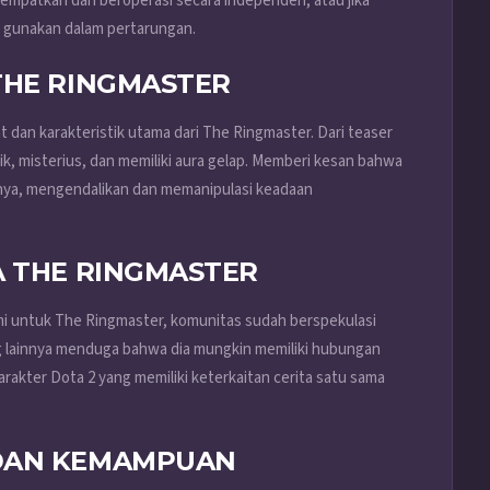
empatkan dan beroperasi secara independen, atau jika
 gunakan dalam pertarungan.
THE RINGMASTER
t dan karakteristik utama dari The Ringmaster. Dari teaser
cik, misterius, dan memiliki aura gelap. Memberi kesan bahwa
nnya, mengendalikan dan memanipulasi keadaan
A THE RINGMASTER
smi untuk The Ringmaster, komunitas sudah berspekulasi
g lainnya menduga bahwa dia mungkin memiliki hubungan
rakter Dota 2 yang memiliki keterkaitan cerita satu sama
DAN KEMAMPUAN