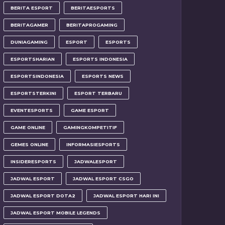
BERITA ESPORT
BERITAESPORTS
BERITAGAMER
BERITAPROGAMING
DUNIAGAMING
ESPORT
ESPORTS
ESPORTSHARIAN
ESPORTS INDONESIA
ESPORTSINDONESIA
ESPORTS NEWS
ESPORTSTERKINI
ESPORT TERBARU
EVENTESPORTS
GAME ESPORT
GAME ONLINE
GAMINGKOMPETITIF
GEMES ONLINE
INFORMASIESPORTS
INSIDERESPORTS
JADWALESPORT
JADWAL ESPORT
JADWAL ESPORT CSGO
JADWAL ESPORT DOTA2
JADWAL ESPORT HARI INI
JADWAL ESPORT MOBILE LEGENDS