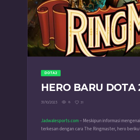
DOTA2
HERO BARU DOTA 
31/10/2023
8
31
Jadwalesports.com
– Meskipun informasi mengenai 
terkesan dengan cara The Ringmaster, hero berikut