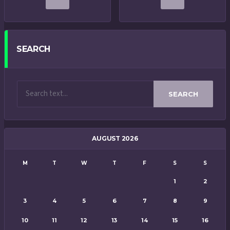
SEARCH
SEARCH
AUGUST 2026
M
T
W
T
F
S
S
1
2
3
4
5
6
7
8
9
10
11
12
13
14
15
16