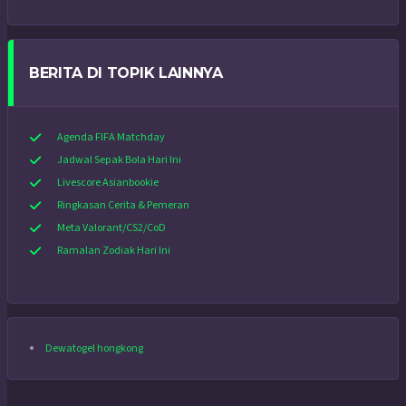
BERITA DI TOPIK LAINNYA
Agenda FIFA Matchday
Jadwal Sepak Bola Hari Ini
Livescore Asianbookie
Ringkasan Cerita & Pemeran
Meta Valorant/CS2/CoD
Ramalan Zodiak Hari Ini
Dewatogel hongkong