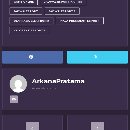
GAME ONLINE
JADWAL ESPORT HARI INI
JADWALESPORT
JADWALESPORTS
OLAHRAGA ELEKTRONIK
PIALA PRESIDENT ESPORT
VALORANT ESPORTS
ArkanaPratama
ArkanaPratama