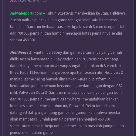
5
29
21/02/2024
Jadwalesports.com
– Tahun 2024 terus memberikan kejutan. Helldivers
2 telah naik ke puncak dunia game sebagai salah satu hit terbesar
tahun ini. Game ini berhasil masuk ke tiga besar di Steam dengan lebih
dari 400.000 pemain, dan hampir mencapai batas pemainnya sendiri
sebesar 450.000.
Helldivers 2
, kejutan dari Sony dan game pertamanya yang pernah
dirilis secara bersamaan di PlayStation dan PC, terus berkembang,
dan akhirnya mencapai posisi yang sangat diidamkan di Steam top
three. Pada 19 Februari, hanya beberapa hari setelah rilis, Helldivers 2
menjadi game paling banyak dimainkan ketiga di platform ini
berdasarkan jumlah pemain bersamaan, berdampingan dengan CS2
milik Valve dan Dota 2. Game ini mencapai puncaknya dengan lebih
dari 407.000 pemain, menurut SteamCharts, mengalahkan bahkan
kisah kesuksesan terbesar tahun ini, Palworld. Rekor fantastis ini
datang setelah pengembang game mengumumkan bahwa mereka
akan membatasi jumlah pemain bersamaan menjadi 450.000
sementara mereka bekerja untuk memecahkan masalah jaringan dan
pencocokan dalam game.