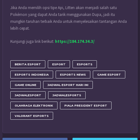
Jika Anda memilih opsi tipe Api, Litten akan menjadi salah satu
Pokémon yang dapat Anda tarik menggunakan Dupa, jadi itu
mungkin taruhan terbaik Anda untuk menyelesaikan tantangan Anda
lebih cepat.
Kunjungi juga link berikut:
https://184.174.34.3/
BERITA ESPORT
ESPORT
ESPORTS
ESPORTS INDONESIA
ESPORTS NEWS
GAME ESPORT
GAME ONLINE
JADWAL ESPORT HARI INI
JADWALESPORT
JADWALESPORTS
OLAHRAGA ELEKTRONIK
PIALA PRESIDENT ESPORT
VALORANT ESPORTS