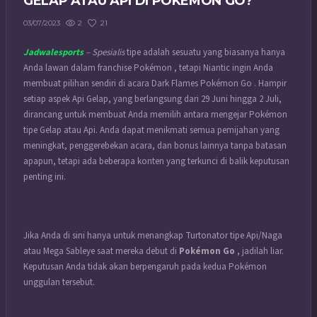
GELAP ATAU API DI POKÉMON GO?
2
21
03/07/2023
Jadwalesports
– Spesialis
tipe adalah sesuatu yang biasanya hanya
Anda lawan dalam franchise Pokémon , tetapi Niantic ingin Anda
membuat pilihan sendiri di acara Dark Flames Pokémon Go .
Hampir
setiap aspek Api Gelap, yang berlangsung dari 29 Juni hingga 2 Juli,
dirancang untuk membuat Anda memilih antara mengejar Pokémon
tipe Gelap atau Api. Anda dapat menikmati semua pemijahan yang
meningkat, penggerebekan acara, dan bonus lainnya tanpa batasan
apapun, tetapi ada beberapa konten yang terkunci di balik keputusan
penting ini.
Jika Anda di sini hanya untuk menangkap Turtonator tipe Api/Naga
atau Mega Sableye saat mereka debut di
Pokémon Go
, jadilah liar.
Keputusan Anda tidak akan berpengaruh pada kedua Pokémon
unggulan tersebut.