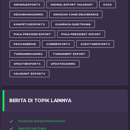
JADWALESPORTS
JADWAL ESPORT VALORANT
KCD2
KEJUARAANGAMING
KINGDOM COME DELIVERANCE
KOMPETISIESPORTS
OLAHRAGA ELEKTRONIK
PIALA PRESIDEN ESPORT
PIALA PRESIDENT ESPORT
PROGAMERSID
SCENEESPORTS
SOROTANESPORTS
TURNAMENGAMING
TURNAMENT ESPORT
UPDATEESPORTS
UPDATEGAMING
VALORANT ESPORTS
BERITA DI TOPIK LAINNYA
Klasemen & Hasil Internasional
Agenda Liga Eropa