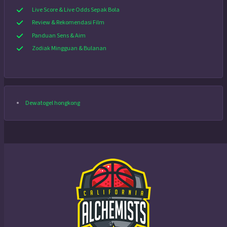
Live Score & Live Odds Sepak Bola
Review & Rekomendasi Film
Panduan Sens & Aim
Zodiak Mingguan & Bulanan
Dewatogel hongkong