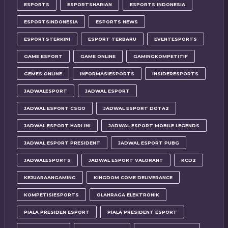
ESPORTS
ESPORTSHARIAN
ESPORTS INDONESIA
ESPORTSINDONESIA
ESPORTS NEWS
ESPORTSTERKINI
ESPORT TERBARU
EVENTESPORTS
GAME ESPORT
GAME ONLINE
GAMINGKOMPETITIF
GEMES ONLINE
INFORMASIESPORTS
INSIDERESPORTS
JADWALESPORT
JADWAL ESPORT
JADWAL ESPORT CSGO
JADWAL ESPORT DOTA2
JADWAL ESPORT HARI INI
JADWAL ESPORT MOBILE LEGENDS
JADWAL ESPORT PRESIDENT
JADWAL ESPORT PUBG
JADWALESPORTS
JADWAL ESPORT VALORANT
KCD2
KEJUARAANGAMING
KINGDOM COME DELIVERANCE
KOMPETISIESPORTS
OLAHRAGA ELEKTRONIK
PIALA PRESIDEN ESPORT
PIALA PRESIDENT ESPORT