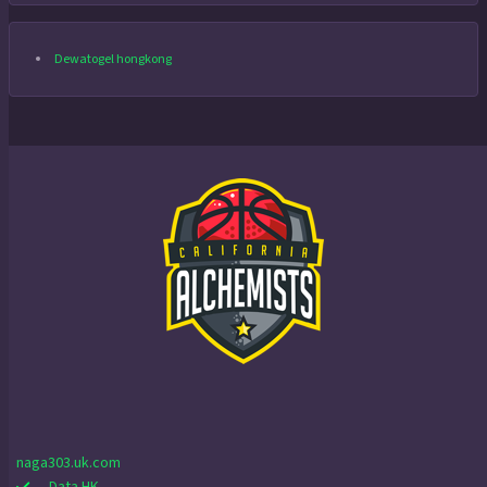
Dewatogel hongkong
naga303.uk.com
Data HK