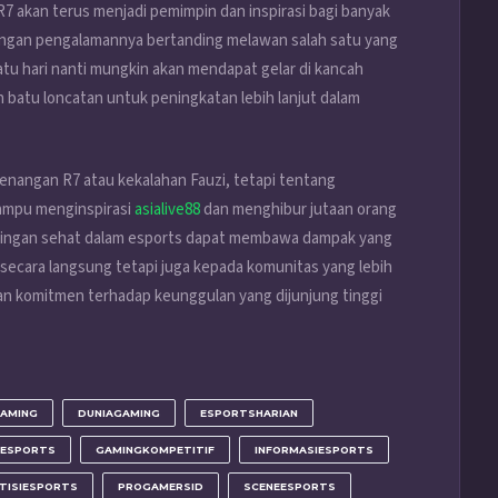
7 akan terus menjadi pemimpin dan inspirasi bagi banyak
dengan pengalamannya bertanding melawan salah satu yang
tu hari nanti mungkin akan mendapat gelar di kancah
n batu loncatan untuk peningkatan lebih lanjut dalam
enangan R7 atau kekalahan Fauzi, tetapi tentang
ampu menginspirasi
asialive88
dan menghibur jutaan orang
rsaingan sehat dalam esports dapat membawa dampak yang
t secara langsung tetapi juga kepada komunitas yang lebih
 dan komitmen terhadap keunggulan yang dijunjung tinggi
AMING
DUNIAGAMING
ESPORTSHARIAN
TESPORTS
GAMINGKOMPETITIF
INFORMASIESPORTS
TISIESPORTS
PROGAMERSID
SCENEESPORTS