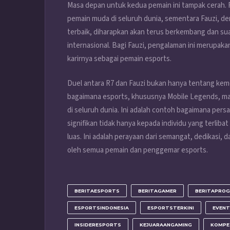
Masa depan untuk kedua pemain ini tampak cerah. R
pemain muda di seluruh dunia, sementara Fauzi, 
terbaik, diharapkan akan terus berkembang dan sua
internasional. Bagi Fauzi, pengalaman ini merupaka
karirnya sebagai pemain esports.
Duel antara R7 dan Fauzi bukan hanya tentang kem
bagaimana esports, khususnya Mobile Legends, m
di seluruh dunia. Ini adalah contoh bagaimana pe
signifikan tidak hanya kepada individu yang terliba
luas. Ini adalah perayaan dari semangat, dedikasi,
oleh semua pemain dan penggemar esports.
BERITAESPORTS
BERITAGAMER
BERITAPROG
ESPORTSINDONESIA
ESPORTSTERKINI
EVEN
INSIDERESPORTS
KEJUARAANGAMING
KOMPE