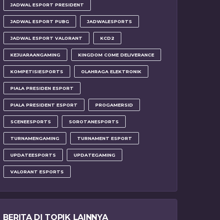
JADWAL ESPORT PRESIDENT
JADWAL ESPORT PUBG
JADWALESPORTS
JADWAL ESPORT VALORANT
KCD2
KEJUARAANGAMING
KINGDOM COME DELIVERANCE
KOMPETISIESPORTS
OLAHRAGA ELEKTRONIK
PIALA PRESIDEN ESPORT
PIALA PRESIDENT ESPORT
PROGAMERSID
SCENEESPORTS
SOROTANESPORTS
TURNAMENGAMING
TURNAMENT ESPORT
UPDATEESPORTS
UPDATEGAMING
VALORANT ESPORTS
BERITA DI TOPIK LAINNYA