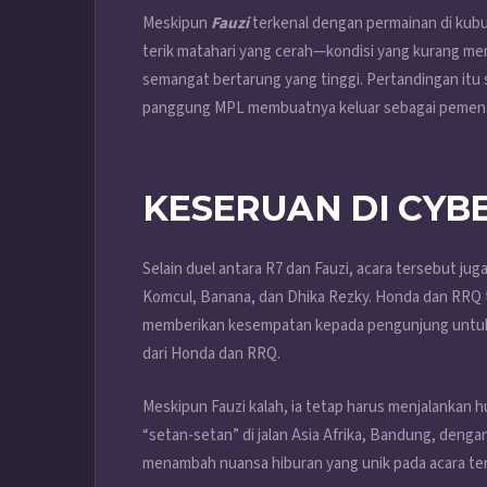
Meskipun
Fauzi
terkenal dengan permainan di kubur
terik matahari yang cerah—kondisi yang kurang m
semangat bertarung yang tinggi. Pertandingan itu s
panggung MPL membuatnya keluar sebagai pemen
KESERUAN DI CYB
Selain duel antara R7 dan Fauzi, acara tersebut ju
Komcul, Banana, dan Dhika Rezky. Honda dan RRQ 
memberikan kesempatan kepada pengunjung untuk 
dari Honda dan RRQ.
Meskipun Fauzi kalah, ia tetap harus menjalank
“setan-setan” di jalan Asia Afrika, Bandung, den
menambah nuansa hiburan yang unik pada acara te