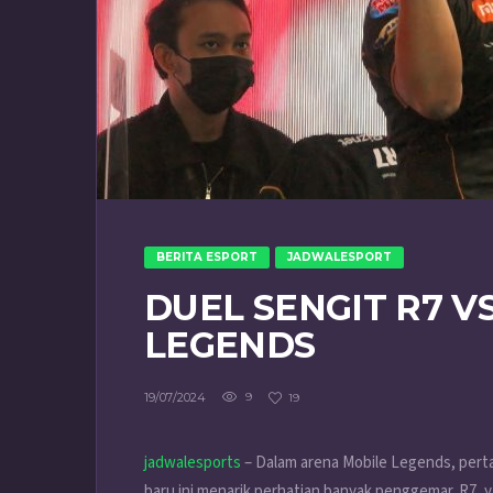
BERITA ESPORT
JADWALESPORT
DUEL SENGIT R7 VS
LEGENDS
19/07/2024
9
19
jadwalesports
– Dalam arena Mobile Legends, perta
baru ini menarik perhatian banyak penggemar. R7, ya