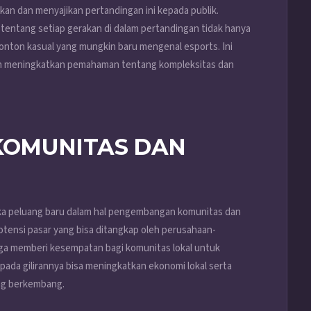
kan dan menyajikan pertandingan ini kepada publik.
tentang setiap gerakan di dalam pertandingan tidak hanya
onton kasual yang mungkin baru mengenal esports. Ini
 meningkatkan pemahaman tentang kompleksitas dan
OMUNITAS DAN
uka peluang baru dalam hal pengembangan komunitas dan
otensi pasar yang bisa ditangkap oleh perusahaan-
juga memberi kesempatan bagi komunitas lokal untuk
pada gilirannya bisa meningkatkan ekonomi lokal serta
ang berkembang.