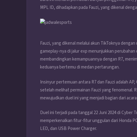
MPL ID, dihadapkan pada Fauzi, yang dikenal den
Fauzi, yang dikenal melalui akun TikToknya dengan
gameplay-nya di jalur exp menunjukkan perubahan d
membandingkan kemampuannya dengan R7, menimbulk
keduanya bertemu di medan pertarungan.
Insinyur pertemuan antara R7 dan Fauzi adalah AP
setelah melihat permainan Fauzi yang fenomenal. 
mewujudkan duel ini yang menjadi bagian dari aca
Duel ini terjadi pada tanggal 22 Juni 2024 di Cyber
memperkenalkan fitur-fitur unggulan dari Honda P
LED, dan USB Power Charger.