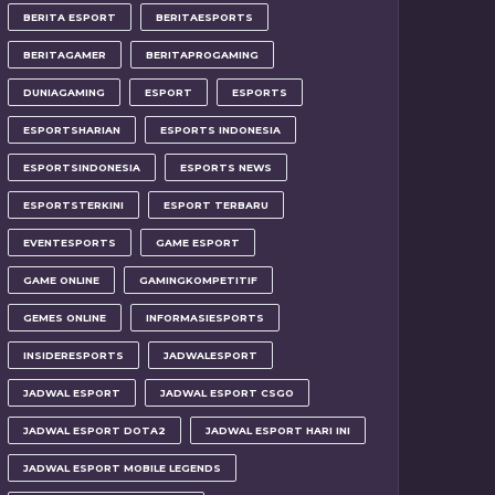
BERITA ESPORT
BERITAESPORTS
BERITAGAMER
BERITAPROGAMING
DUNIAGAMING
ESPORT
ESPORTS
ESPORTSHARIAN
ESPORTS INDONESIA
ESPORTSINDONESIA
ESPORTS NEWS
ESPORTSTERKINI
ESPORT TERBARU
EVENTESPORTS
GAME ESPORT
GAME ONLINE
GAMINGKOMPETITIF
GEMES ONLINE
INFORMASIESPORTS
INSIDERESPORTS
JADWALESPORT
JADWAL ESPORT
JADWAL ESPORT CSGO
JADWAL ESPORT DOTA2
JADWAL ESPORT HARI INI
JADWAL ESPORT MOBILE LEGENDS