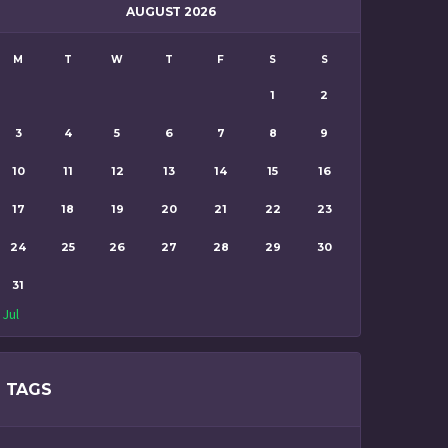
AUGUST 2026
M
T
W
T
F
S
S
1
2
3
4
5
6
7
8
9
10
11
12
13
14
15
16
17
18
19
20
21
22
23
24
25
26
27
28
29
30
31
 Jul
TAGS