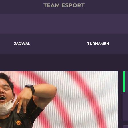
JADWAL
TURNAMEN