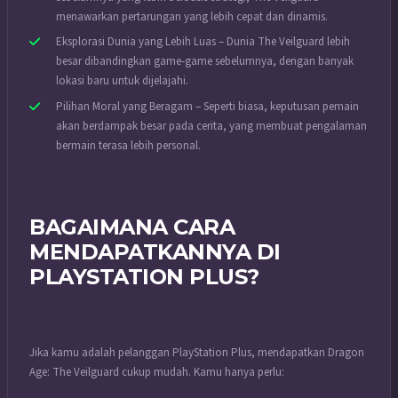
menawarkan pertarungan yang lebih cepat dan dinamis.
Eksplorasi Dunia yang Lebih Luas – Dunia The Veilguard lebih
besar dibandingkan game-game sebelumnya, dengan banyak
lokasi baru untuk dijelajahi.
Pilihan Moral yang Beragam – Seperti biasa, keputusan pemain
akan berdampak besar pada cerita, yang membuat pengalaman
bermain terasa lebih personal.
BAGAIMANA CARA
MENDAPATKANNYA DI
PLAYSTATION PLUS?
Jika kamu adalah pelanggan PlayStation Plus, mendapatkan Dragon
Age: The Veilguard cukup mudah. Kamu hanya perlu: