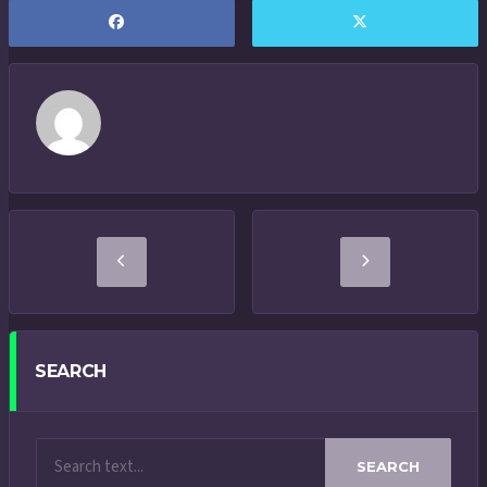
SEARCH
SEARCH