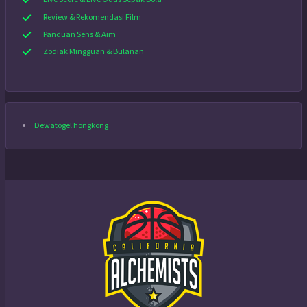
Review & Rekomendasi Film
Panduan Sens & Aim
Zodiak Mingguan & Bulanan
Dewatogel hongkong