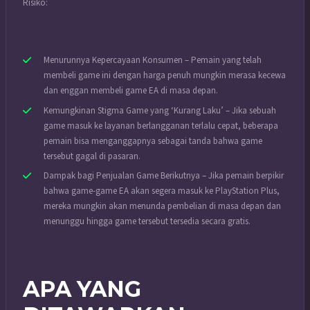
Risiko:
Menurunnya Kepercayaan Konsumen – Pemain yang telah
membeli game ini dengan harga penuh mungkin merasa kecewa
dan enggan membeli game EA di masa depan.
Kemungkinan Stigma Game yang ‘Kurang Laku’ – Jika sebuah
game masuk ke layanan berlangganan terlalu cepat, beberapa
pemain bisa menganggapnya sebagai tanda bahwa game
tersebut gagal di pasaran.
Dampak bagi Penjualan Game Berikutnya – Jika pemain berpikir
bahwa game-game EA akan segera masuk ke PlayStation Plus,
mereka mungkin akan menunda pembelian di masa depan dan
menunggu hingga game tersebut tersedia secara gratis.
APA YANG