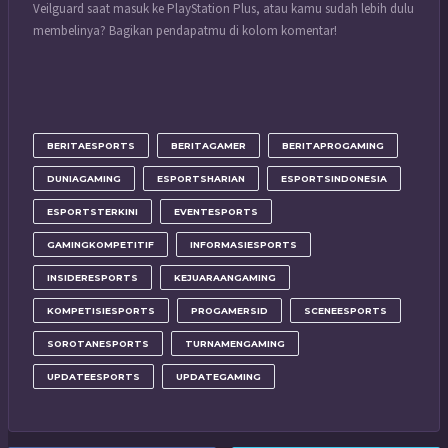
Veilguard saat masuk ke PlayStation Plus, atau kamu sudah lebih dulu
membelinya? Bagikan pendapatmu di kolom komentar!
BERITAESPORTS
BERITAGAMER
BERITAPROGAMING
DUNIAGAMING
ESPORTSHARIAN
ESPORTSINDONESIA
ESPORTSTERKINI
EVENTESPORTS
GAMINGKOMPETITIF
INFORMASIESPORTS
INSIDERESPORTS
KEJUARAANGAMING
KOMPETISIESPORTS
PROGAMERSID
SCENEESPORTS
SOROTANESPORTS
TURNAMENGAMING
UPDATEESPORTS
UPDATEGAMING