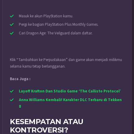
Masuk ke akun PlayStation kamu.
Pergi ke bagian PlayStation Plus Monthly Games.
Cari Dragon Age: The Veilguard dalam daftar.
Klik “Tambahkan ke Perpustakaan” dan game akan menjadi milikmu
selama kamu tetap berlangganan.
Baca Juga :
Layoff Krafton Dan Studio Game ‘The Callisto Protocol’
Anna Williams Kembali! Karakter DLC Terbaru di Tekken
8
KESEMPATAN ATAU
KONTROVERSI?