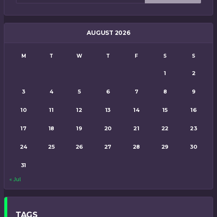
AUGUST 2026
M
T
W
T
F
S
S
1
2
3
4
5
6
7
8
9
10
11
12
13
14
15
16
17
18
19
20
21
22
23
24
25
26
27
28
29
30
31
« Jul
TAGS