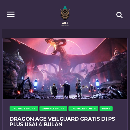
JADWAL ESPORT
JADWALESPORT
JADWALESPORTS
NEWS
DRAGON AGE VEILGUARD GRATIS DI PS
PLUS USAI 4 BULAN