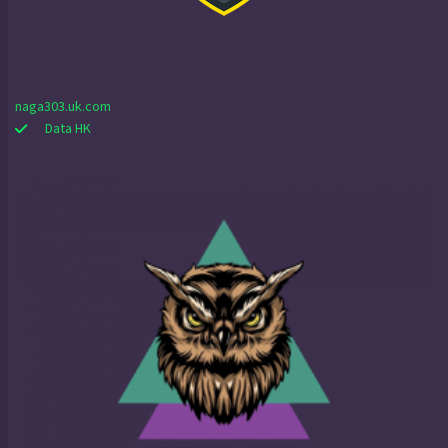
naga303.uk.com
Data HK