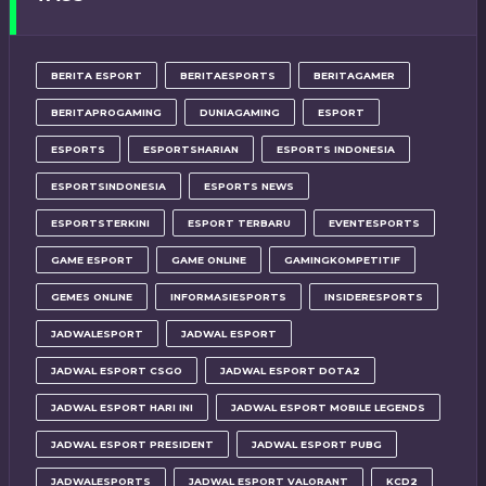
BERITA ESPORT
BERITAESPORTS
BERITAGAMER
BERITAPROGAMING
DUNIAGAMING
ESPORT
ESPORTS
ESPORTSHARIAN
ESPORTS INDONESIA
ESPORTSINDONESIA
ESPORTS NEWS
ESPORTSTERKINI
ESPORT TERBARU
EVENTESPORTS
GAME ESPORT
GAME ONLINE
GAMINGKOMPETITIF
GEMES ONLINE
INFORMASIESPORTS
INSIDERESPORTS
JADWALESPORT
JADWAL ESPORT
JADWAL ESPORT CSGO
JADWAL ESPORT DOTA2
JADWAL ESPORT HARI INI
JADWAL ESPORT MOBILE LEGENDS
JADWAL ESPORT PRESIDENT
JADWAL ESPORT PUBG
JADWALESPORTS
JADWAL ESPORT VALORANT
KCD2