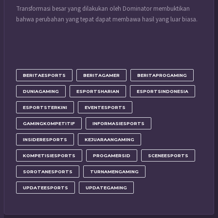
Transformasi besar yang dilakukan oleh Dominator membuktikan
bahwa perubahan yang tepat dapat membawa hasil yang luar biasa.
BERITAESPORTS
BERITAGAMER
BERITAPROGAMING
DUNIAGAMING
ESPORTSHARIAN
ESPORTSINDONESIA
ESPORTSTERKINI
EVENTESPORTS
GAMINGKOMPETITIF
INFORMASIESPORTS
INSIDERESPORTS
KEJUARAANGAMING
KOMPETISIESPORTS
PROGAMERSID
SCENEESPORTS
SOROTANESPORTS
TURNAMENGAMING
UPDATEESPORTS
UPDATEGAMING