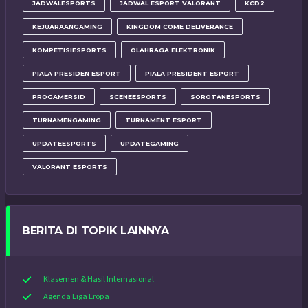
JADWALESPORTS
JADWAL ESPORT VALORANT
KCD2
KEJUARAANGAMING
KINGDOM COME DELIVERANCE
KOMPETISIESPORTS
OLAHRAGA ELEKTRONIK
PIALA PRESIDEN ESPORT
PIALA PRESIDENT ESPORT
PROGAMERSID
SCENEESPORTS
SOROTANESPORTS
TURNAMENGAMING
TURNAMENT ESPORT
UPDATEESPORTS
UPDATEGAMING
VALORANT ESPORTS
BERITA DI TOPIK LAINNYA
Klasemen & Hasil Internasional
Agenda Liga Eropa