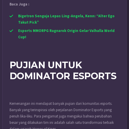
Baca Juga :
Bigetron Sengaja Lepas Ling-Angela, Kenn: “Alter Ego
Takut Pick”
Esports MMORPG Ragnarok Origin Gelar Valhalla World
Cup!
PUJIAN UNTUK
DOMINATOR ESPORTS
Kemenangan ini mendapat banyak pujian dari komunitas esports.
Banyak yang terinspirasi oleh perjalanan Dominator Esports yang
penuh lika-liku. Para pengamat juga mengakui bahwa perubahan
besar yang dilakukan tim ini adalah salah satu transformasi terbaik
dalam sejarah Honor of Kings.