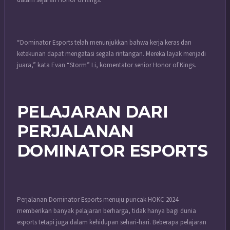
“Dominator Esports telah menunjukkan bahwa kerja keras dan
ketekunan dapat mengatasi segala rintangan. Mereka layak menjadi
juara,” kata Evan “Storm” Li, komentator senior Honor of Kings.
PELAJARAN DARI
PERJALANAN
DOMINATOR ESPORTS
Perjalanan Dominator Esports menuju puncak HOKC 2024
memberikan banyak pelajaran berharga, tidak hanya bagi dunia
esports tetapi juga dalam kehidupan sehari-hari. Beberapa pelajaran