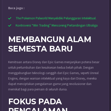
Baca juga :
The Pokemon Palworld Menyelidiki Pelanggaran Intelektual.
Kontroversi “Win Trading” Mencoreng Pertandingan Ultraliga
MEMBANGUN ALAM
SEMESTA BARU
Kemitraan antara Disney dan Epic Games menjanjikan potensi besar
untuk pertumbuhan dan kesuksesan kedua belah pihak. Dengan
menggabungkan teknologi canggih dari Epic Games, seperti Unreal
Engine, dengan warisan intelektual yang kaya dari Disney, mereka
dapat menciptakan pengalaman game yang revolusioner dan
memikat bagi para pemain di seluruh dunia.
FOKUS PADA
PENGALAMAN