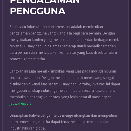
PENGGUNA
Salah satu fokus utama dari proyek ini adalah memberikan
pengalaman pengguna yang luar biasa bagi para pemain. Dengan
menyediakan konten yang menarik dan menarik dari berbagai merek
terkenal, Disney dan Epic Games berharap untuk menarik perhatian
para pemain dan menciptakan komunitas yang kuat di sekitar alam
semesta game mereka.
Langkah ini juga memiliki implikasi yang luas pada industri hiburan
secara keseluruhan. Dengan melibatkan merek-merek yang sangat
disukai dan dikenal luas seperti Disney dan Fortnite, investasi ini dapat
mengubah lanskap industri game dan hiburan secara keseluruhan,
membuka pintu bagi kolaborasi yang lebih besar di masa depan.
jadwal esport
Diharapkan bahwa dengan terus mengembangkan dan memperluas
alam semesta ini, mereka dapat terus menjadi pemimpin dalam
industri hiburan global.