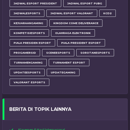
JADWAL ESPORT PRESIDENT
JADWAL ESPORT PUBG
JADWALESPORTS
JADWAL ESPORT VALORANT
KCD2
KEJUARAANGAMING
KINGDOM COME DELIVERANCE
KOMPETISIESPORTS
OLAHRAGA ELEKTRONIK
PIALA PRESIDEN ESPORT
PIALA PRESIDENT ESPORT
PROGAMERSID
SCENEESPORTS
SOROTANESPORTS
TURNAMENGAMING
TURNAMENT ESPORT
UPDATEESPORTS
UPDATEGAMING
VALORANT ESPORTS
BERITA DI TOPIK LAINNYA
Klasemen & Hasil Internasional