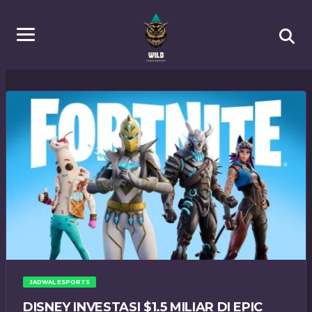
JADWAL ESPORTS
DISNEY INVESTASI $1.5 MILIAR DI EPIC