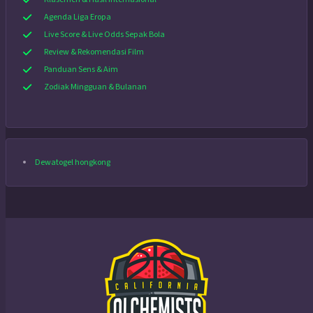
Agenda Liga Eropa
Live Score & Live Odds Sepak Bola
Review & Rekomendasi Film
Panduan Sens & Aim
Zodiak Mingguan & Bulanan
Dewatogel hongkong