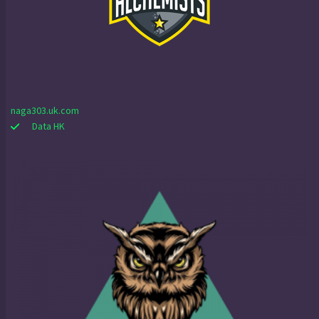
naga303.uk.com
Data HK