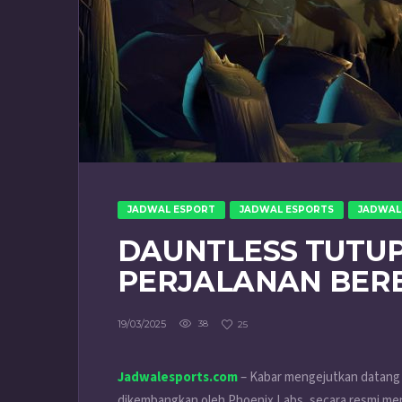
JADWAL ESPORT
JADWAL ESPORTS
JADWAL
DAUNTLESS TUTUP 
PERJALANAN BER
19/03/2025
38
25
Jadwalesports.com
– Kabar mengejutkan datang 
dikembangkan oleh Phoenix Labs, secara resmi 