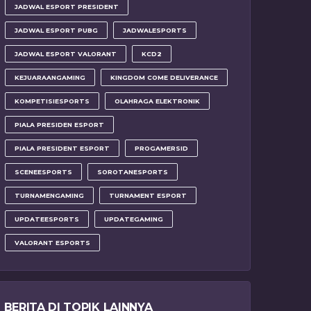
JADWAL ESPORT PRESIDENT
JADWAL ESPORT PUBG
JADWALESPORTS
JADWAL ESPORT VALORANT
KCD2
KEJUARAANGAMING
KINGDOM COME DELIVERANCE
KOMPETISIESPORTS
OLAHRAGA ELEKTRONIK
PIALA PRESIDEN ESPORT
PIALA PRESIDENT ESPORT
PROGAMERSID
SCENEESPORTS
SOROTANESPORTS
TURNAMENGAMING
TURNAMENT ESPORT
UPDATEESPORTS
UPDATEGAMING
VALORANT ESPORTS
BERITA DI TOPIK LAINNYA