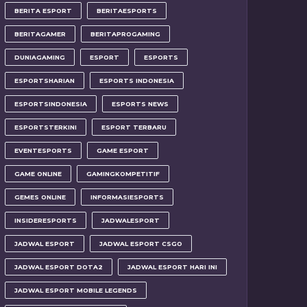
BERITA ESPORT
BERITAESPORTS
BERITAGAMER
BERITAPROGAMING
DUNIAGAMING
ESPORT
ESPORTS
ESPORTSHARIAN
ESPORTS INDONESIA
ESPORTSINDONESIA
ESPORTS NEWS
ESPORTSTERKINI
ESPORT TERBARU
EVENTESPORTS
GAME ESPORT
GAME ONLINE
GAMINGKOMPETITIF
GEMES ONLINE
INFORMASIESPORTS
INSIDERESPORTS
JADWALESPORT
JADWAL ESPORT
JADWAL ESPORT CSGO
JADWAL ESPORT DOTA2
JADWAL ESPORT HARI INI
JADWAL ESPORT MOBILE LEGENDS