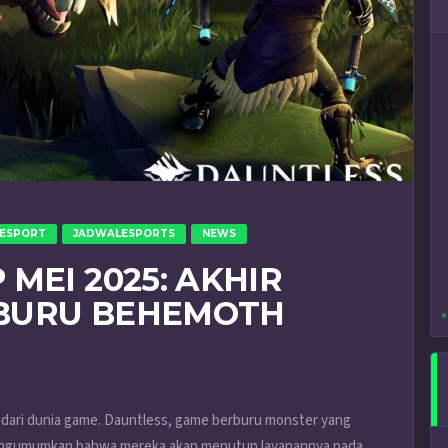
ESPORT
JADWALESPORTS
NEWS
MEI 2025: AKHIR
BURU BEHEMOTH
«
dari dunia game. Dauntless, game berburu monster yang
mengumumkan bahwa mereka akan menutup layanannya pada