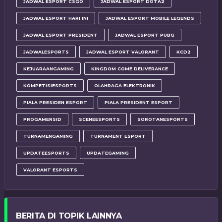
JADWAL ESPORT CSGO
JADWAL ESPORT DOTA2
JADWAL ESPORT HARI INI
JADWAL ESPORT MOBILE LEGENDS
JADWAL ESPORT PRESIDENT
JADWAL ESPORT PUBG
JADWALESPORTS
JADWAL ESPORT VALORANT
KCD2
KEJUARAANGAMING
KINGDOM COME DELIVERANCE
KOMPETISIESPORTS
OLAHRAGA ELEKTRONIK
PIALA PRESIDEN ESPORT
PIALA PRESIDENT ESPORT
PROGAMERSID
SCENEESPORTS
SOROTANESPORTS
TURNAMENGAMING
TURNAMENT ESPORT
UPDATEESPORTS
UPDATEGAMING
VALORANT ESPORTS
BERITA DI TOPIK LAINNYA