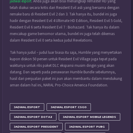
jadwal esport
. Anda juga akan bisa menangkap remaster HD yang
telah diakui secara kritis dari Resident Evil asli yang bersama dengan
remake baru di Resident Evil 2 dan 3. Tak hanya itu, bundel ini juga
hadir dengan Resident Evil 4 Ultimate HD Edition, Resident Evil 5 Gold,
Resident Evil 6 serta Resident Evil 7 : Biohazard. Tak hanya itu dalam
mencakup game bernomor utama, bundel ini juga telah dikemas
dalam Resident Evil 0 serta kedua judul Revelations.
Tak hanya judul – judul luar biasa itu saja, Humble yang menyertakan
kupon diskon 50 persen untuk Resident Evil Village juga tepat pada
waktunya untuk rilis paket DLC ekspansi musim dingin yang akan
datang. Dan seperti pada penawaran Humble Bundle sebelumnya,
hasil dari penjualan paket ini pun akan membantu dalam mendukung
aman dalam hal ini, NARAL Pro-Choice America Foundation.
JADWAL ESPORT
JADWAL ESPORT CSGO
JADWAL ESPORT DOTA2
JADWAL ESPORT MOBILE LEGENDS
JADWAL ESPORT PRESIDENT
JADWAL ESPORT PUBG