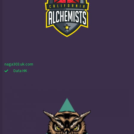
naga303.uk.com
Data HK