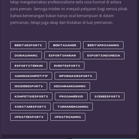
tetap mengutamakan profesionalisme serta rasa hormat di antara
para pemain. Semoga insiden ini menjadi pelajaran bagi semua pihak
bahwa kemenangan bukan hanya soal kemampuan di dalam
permainan, tetapi juga sikap dan tindakan di luar permainan.
BERITAESPORTS
BERITAGAMER
BERITAPROGAMING
DUNIAGAMING
ESPORTSHARIAN
ESPORTSINDONESIA
ESPORTSTERKINI
EVENTESPORTS
GAMINGKOMPETITIF
INFORMASIESPORTS
INSIDERESPORTS
KEJUARAANGAMING
KOMPETISIESPORTS
PROGAMERSID
SCENEESPORTS
SOROTANESPORTS
TURNAMENGAMING
UPDATEESPORTS
UPDATEGAMING