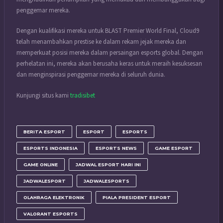
penggemar mereka.
Dengan kualifikasi mereka untuk BLAST Premier World Final, Cloud9
telah menambahkan prestise ke dalam rekam jejak mereka dan
memperkuat posisi mereka dalam persaingan esports global. Dengan
perhelatan ini, mereka akan berusaha keras untuk meraih kesuksesan
dan menginspirasi penggemar mereka di seluruh dunia.
Kunjungi situs kami
tradisibet
BERITA ESPORT
ESPORT
ESPORTS
ESPORTS INDONESIA
ESPORTS NEWS
GAME ESPORT
GAME ONLINE
JADWAL ESPORT HARI INI
JADWALESPORT
JADWALESPORTS
OLAHRAGA ELEKTRONIK
PIALA PRESIDENT ESPORT
VALORANT ESPORTS