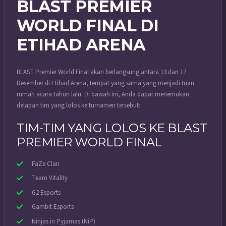
BLAST PREMIER
WORLD FINAL DI
ETIHAD ARENA
BLAST Premier World Final akan berlangsung antara 13 dan 17
Desember di Etihad Arena, tempat yang sama yang menjadi tuan
rumah acara tahun lalu. Di bawah ini, Anda dapat menemukan
delapan tim yang lolos ke turnamen tersebut:
TIM-TIM YANG LOLOS KE BLAST
PREMIER WORLD FINAL
FaZe Clan
Team Vitality
G2 Esports
Gambit Esports
Ninjas in Pyjamas (NiP)