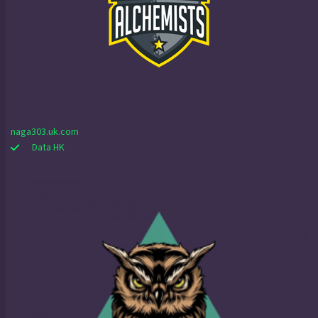
naga303.uk.com
Data HK