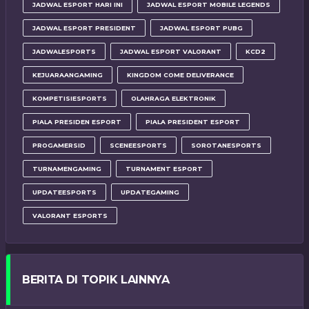
JADWAL ESPORT HARI INI
JADWAL ESPORT MOBILE LEGENDS
JADWAL ESPORT PRESIDENT
JADWAL ESPORT PUBG
JADWALESPORTS
JADWAL ESPORT VALORANT
KCD2
KEJUARAANGAMING
KINGDOM COME DELIVERANCE
KOMPETISIESPORTS
OLAHRAGA ELEKTRONIK
PIALA PRESIDEN ESPORT
PIALA PRESIDENT ESPORT
PROGAMERSID
SCENEESPORTS
SOROTANESPORTS
TURNAMENGAMING
TURNAMENT ESPORT
UPDATEESPORTS
UPDATEGAMING
VALORANT ESPORTS
BERITA DI TOPIK LAINNYA