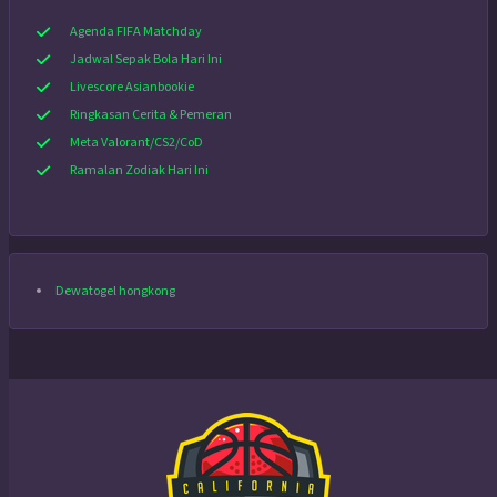
Agenda FIFA Matchday
Jadwal Sepak Bola Hari Ini
Livescore Asianbookie
Ringkasan Cerita & Pemeran
Meta Valorant/CS2/CoD
Ramalan Zodiak Hari Ini
Dewatogel hongkong