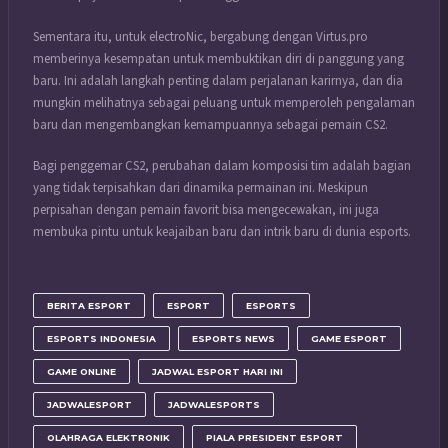
Sementara itu, untuk electroNic, bergabung dengan Virtus.pro
memberinya kesempatan untuk membuktikan diri di panggung yang
baru. Ini adalah langkah penting dalam perjalanan karirnya, dan dia
mungkin melihatnya sebagai peluang untuk memperoleh pengalaman
baru dan mengembangkan kemampuannya sebagai pemain CS2.
Bagi penggemar CS2, perubahan dalam komposisi tim adalah bagian
yang tidak terpisahkan dari dinamika permainan ini. Meskipun
perpisahan dengan pemain favorit bisa mengecewakan, ini juga
membuka pintu untuk keajaiban baru dan intrik baru di dunia esports.
BERITA ESPORT
ESPORT
ESPORTS
ESPORTS INDONESIA
ESPORTS NEWS
GAME ESPORT
GAME ONLINE
JADWAL ESPORT HARI INI
JADWALESPORT
JADWALESPORTS
OLAHRAGA ELEKTRONIK
PIALA PRESIDENT ESPORT