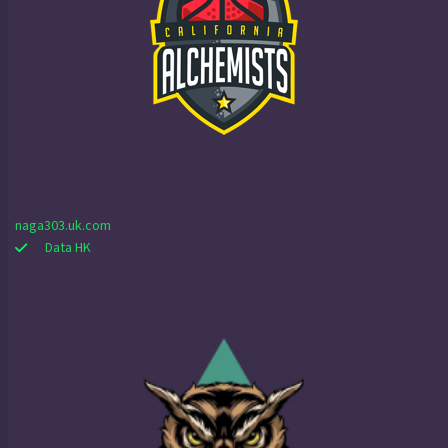
naga303.uk.com
Data HK