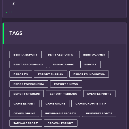
31
« Jul
TAGS
BERITA ESPORT
BERITAESPORTS
BERITAGAMER
BERITAPROGAMING
DUNIAGAMING
ESPORT
ESPORTS
ESPORTSHARIAN
ESPORTS INDONESIA
ESPORTSINDONESIA
ESPORTS NEWS
ESPORTSTERKINI
ESPORT TERBARU
EVENTESPORTS
GAME ESPORT
GAME ONLINE
GAMINGKOMPETITIF
GEMES ONLINE
INFORMASIESPORTS
INSIDERESPORTS
JADWALESPORT
JADWAL ESPORT