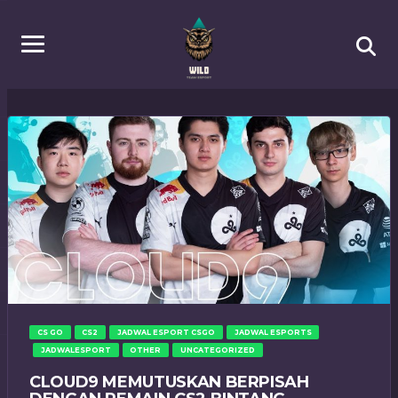
CS GO
CS2
JADWAL ESPORT CSGO
JADWAL ESPORTS
JADWALESPORT
OTHER
UNCATEGORIZED
CLOUD9 MEMUTUSKAN BERPISAH