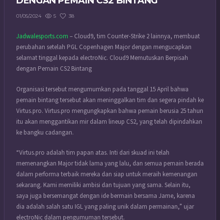
DENGAN PEMAIN CS2 BINTANG
5
38
01/05/2024
Jadwalesports.com
– Cloud9, tim Counter-Strike 2 lainnya, membuat
perubahan setelah PGL Copenhagen Major dengan mengucapkan
selamat tinggal kepada electroNic. Cloud9 Memutuskan Berpisah
dengan Pemain CS2 Bintang
Organisasi tersebut mengumumkan pada tanggal 15 April bahwa
pemain bintang tersebut akan meninggalkan tim dan segera pindah ke
Virtus.pro. Virtus.pro mengungkapkan bahwa pemain berusia 25 tahun
itu akan menggantikan mir dalam lineup CS2, yang telah dipindahkan
ke bangku cadangan.
“Virtus.pro adalah tim papan atas. Inti dari skuad ini telah
memenangkan Major tidak lama yang lalu, dan semua pemain berada
dalam performa terbaik mereka dan siap untuk meraih kemenangan
sekarang. Kami memiliki ambisi dan tujuan yang sama. Selain itu,
saya juga bersemangat dengan ide bermain bersama Jame, karena
dia adalah salah satu IGL yang paling unik dalam permainan,” ujar
electroNic dalam pengumuman tersebut.