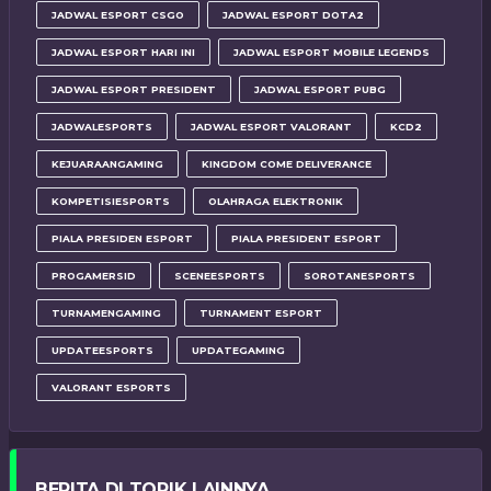
JADWAL ESPORT CSGO
JADWAL ESPORT DOTA2
JADWAL ESPORT HARI INI
JADWAL ESPORT MOBILE LEGENDS
JADWAL ESPORT PRESIDENT
JADWAL ESPORT PUBG
JADWALESPORTS
JADWAL ESPORT VALORANT
KCD2
KEJUARAANGAMING
KINGDOM COME DELIVERANCE
KOMPETISIESPORTS
OLAHRAGA ELEKTRONIK
PIALA PRESIDEN ESPORT
PIALA PRESIDENT ESPORT
PROGAMERSID
SCENEESPORTS
SOROTANESPORTS
TURNAMENGAMING
TURNAMENT ESPORT
UPDATEESPORTS
UPDATEGAMING
VALORANT ESPORTS
BERITA DI TOPIK LAINNYA