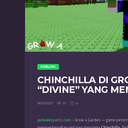
ROBLOX+
CHINCHILLA DI GR
“DIVINE” YANG M
06/10/2025
81
41
jadwalesports.com
– Grow a Garden — game peternak
memperkenalkan pet baru bernama
Chinchilla
. Pe