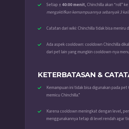
Setiap ±
40:00 menit
, Chinchilla akan “roll” 
mengaktifkan kemampuannya sebanyak 3 kali 
Catatan dari wiki: Chinchilla tidak bisa meniru 
Ada aspek cooldown: cooldown Chinchilla dik
dari pet lain yang mungkin cooldown-nya menur
KETERBATASAN & CATAT
Kemampuan ini tidak bisa digunakan pada pet C
memicu Chinchilla.”
Karena cooldown meningkat dengan level, pem
menggunakannya tetap di level rendah agar tid