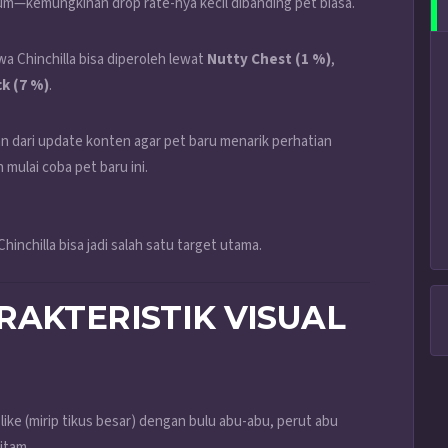
ium—kemungkinan drop rate-nya kecil dibanding pet biasa.
a Chinchilla bisa diperoleh lewat
Nutty Chest (1 %)
,
k (7 %)
.
 dari update konten agar pet baru menarik perhatian
mulai coba pet baru ini.
hinchilla bisa jadi salah satu target utama.
RAKTERISTIK VISUAL
ike (mirip tikus besar) dengan bulu abu-abu, perut abu
itam.