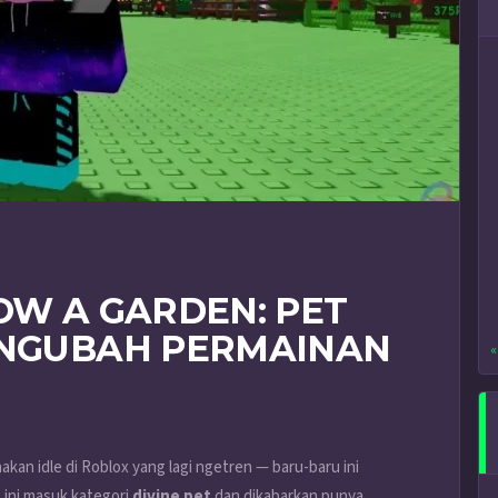
OW A GARDEN: PET
ENGUBAH PERMAINAN
«
an idle di Roblox yang lagi ngetren — baru-baru ini
t ini masuk kategori
divine pet
dan dikabarkan punya