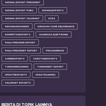
JADWAL ESPORT PRESIDENT
JADWAL ESPORT PUBG
JADWALESPORTS
JADWAL ESPORT VALORANT
KCD2
KEJUARAANGAMING
KINGDOM COME DELIVERANCE
KOMPETISIESPORTS
OLAHRAGA ELEKTRONIK
PIALA PRESIDEN ESPORT
PIALA PRESIDENT ESPORT
PROGAMERSID
SCENEESPORTS
SOROTANESPORTS
TURNAMENGAMING
TURNAMENT ESPORT
UPDATEESPORTS
UPDATEGAMING
VALORANT ESPORTS
BERITA DI TOPIK LAINNYA