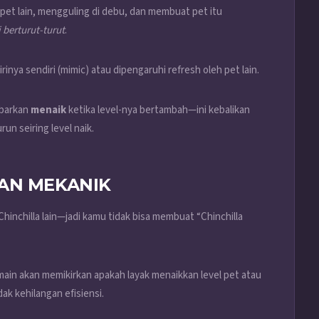
ke pet lain, mengguling di debu, dan membuat pet itu
berturut-turut
.
dirinya sendiri (mimic) atau dipengaruhi refresh oleh pet lain.
abarkan
menaik
ketika level-nya bertambah—ini kebalikan
un seiring level naik.
AN MEKANIK
hinchilla lain—jadi kamu tidak bisa membuat “Chinchilla
ain akan memikirkan apakah layak menaikkan level pet atau
ak kehilangan efisiensi.