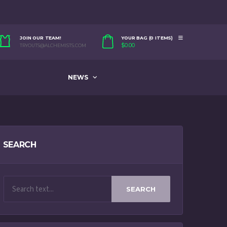
JOIN OUR TEAM!
YOUR BAG (0 ITEMS)
$
0.00
TRYOUTS@ALCHEMISTS.COM
NEWS
SEARCH
SEARCH