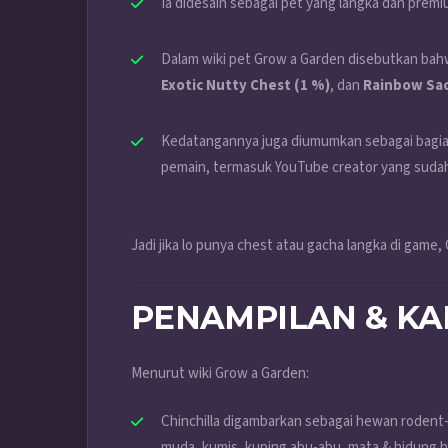
Ia didesain sebagai pet yang langka dan prem
Dalam wiki pet Grow a Garden disebutkan bahw
Exotic Nutty Chest (1 %)
, dan
Rainbow Sac
Kedatangannya juga diumumkan sebagai bagian
pemain, termasuk YouTube creator yang sudah 
Jadi jika lo punya chest atau gacha langka di game, C
PENAMPILAN & KA
Menurut wiki Grow a Garden:
Chinchilla digambarkan sebagai hewan rodent-l
muda, kumis, kuping abu-abu, mata & hidung h