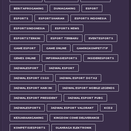
BERITAPROGAMING
DUNIAGAMING
ESPORT
ESPORTS
ESPORTSHARIAN
ESPORTS INDONESIA
ESPORTSINDONESIA
ESPORTS NEWS
ESPORTSTERKINI
ESPORT TERBARU
EVENTESPORTS
GAME ESPORT
GAME ONLINE
GAMINGKOMPETITIF
GEMES ONLINE
INFORMASIESPORTS
INSIDERESPORTS
JADWALESPORT
JADWAL ESPORT
JADWAL ESPORT CSGO
JADWAL ESPORT DOTA2
JADWAL ESPORT HARI INI
JADWAL ESPORT MOBILE LEGENDS
JADWAL ESPORT PRESIDENT
JADWAL ESPORT PUBG
JADWALESPORTS
JADWAL ESPORT VALORANT
KCD2
KEJUARAANGAMING
KINGDOM COME DELIVERANCE
KOMPETISIESPORTS
OLAHRAGA ELEKTRONIK