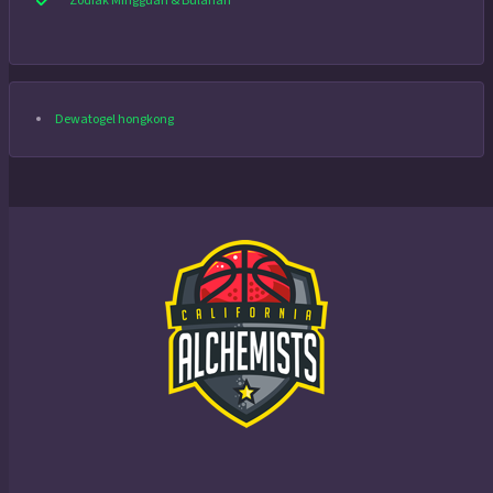
Zodiak Mingguan & Bulanan
Dewatogel hongkong