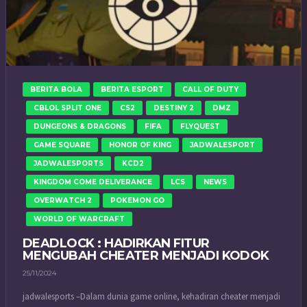
BERITA BOLA
BERITA ESPORT
CALL OF DUTY
CBLOL SPLIT ONE
CS2
DESTINY 2
DMZ
DUNGEONS & DRAGONS
FIFA
FLYQUEST
GAME SQUARE
HONOR OF KING
JADWALESPORT
JADWALESPORTS
KCD2
KINGDOM COME DELIVERANCE
LCS
NEWS
OVERWATCH 2
POKEMON GO
WORLD OF WARCRAFT
DEADLOCK : HADIRKAN FITUR
MENGUBAH CHEATER MENJADI KODOK
25/11/2024
jadwalesports –Dalam dunia game online, kehadiran cheater menjadi