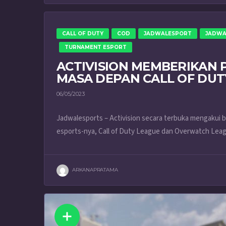
CALL OF DUTY
COD
JADWALESPORT
JADWA
TURNAMENT ESPORT
ACTIVISION MEMBERIKAN
MASA DEPAN CALL OF DUT
06/05/2023
Jadwalesports – Activision secara terbuka mengakui
esports-nya, Call of Duty League dan Overwatch Leagu
ARKANAPRATAMA