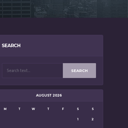
SEARCH
SEARCH
AUGUST 2026
M
T
W
T
F
S
S
1
2