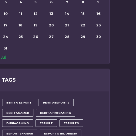
3
4
5
6
7
8
9
10
11
12
13
14
15
16
17
18
19
20
21
22
23
24
25
26
27
28
29
30
31
 Jul
TAGS
BERITA ESPORT
BERITAESPORTS
BERITAGAMER
BERITAPROGAMING
DUNIAGAMING
ESPORT
ESPORTS
ESPORTSHARIAN
ESPORTS INDONESIA