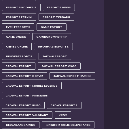
ESPORTSINDONESIA
ESPORTS NEWS
ESPORTSTERKINI
ESPORT TERBARU
EVENTESPORTS
GAME ESPORT
GAME ONLINE
GAMINGKOMPETITIF
GEMES ONLINE
INFORMASIESPORTS
INSIDERESPORTS
JADWALESPORT
JADWAL ESPORT
JADWAL ESPORT CSGO
JADWAL ESPORT DOTA2
JADWAL ESPORT HARI INI
JADWAL ESPORT MOBILE LEGENDS
JADWAL ESPORT PRESIDENT
JADWAL ESPORT PUBG
JADWALESPORTS
JADWAL ESPORT VALORANT
KCD2
KEJUARAANGAMING
KINGDOM COME DELIVERANCE