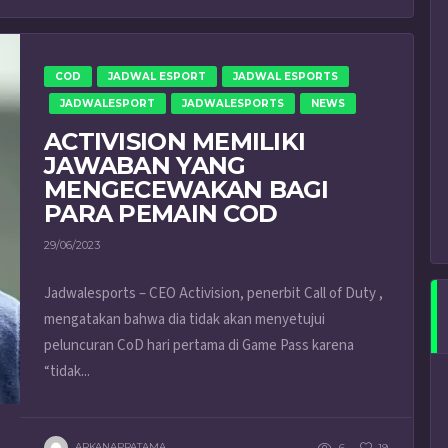
COD
JADWAL ESPORT
JADWAL ESPORTS
JADWALESPORT
JADWALESPORTS
NEWS
ACTIVISION MEMILIKI
JAWABAN YANG
MENGECEWAKAN BAGI
PARA PEMAIN COD
29/06/2023
Jadwalesports – CEO Activision, penerbit Call of Duty ,
mengatakan bahwa dia tidak akan menyetujui
peluncuran CoD hari pertama di Game Pass karena
“tidak...
ARKANAPRATAMA
6
19