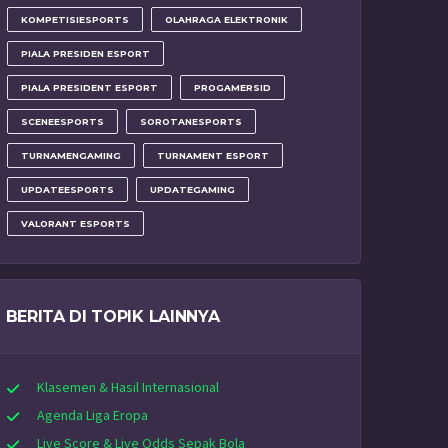
KOMPETISIESPORTS
OLAHRAGA ELEKTRONIK
PIALA PRESIDEN ESPORT
PIALA PRESIDENT ESPORT
PROGAMERSID
SCENEESPORTS
SOROTANESPORTS
TURNAMENGAMING
TURNAMENT ESPORT
UPDATEESPORTS
UPDATEGAMING
VALORANT ESPORTS
BERITA DI TOPIK LAINNYA
Klasemen & Hasil Internasional
Agenda Liga Eropa
Live Score & Live Odds Sepak Bola