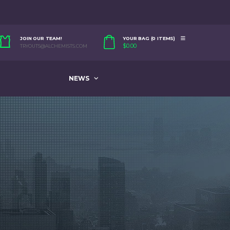
JOIN OUR TEAM!
YOUR BAG (0 ITEMS)
$
0.00
TRYOUTS@ALCHEMISTS.COM
NEWS