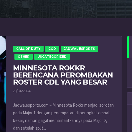
CALL OF DUTY
COD
JADWAL ESPORTS
OTHER
UNCATEGORIZED
MINNESOTA ROKKR
BERENCANA PEROMBAKAN
ROSTER CDL YANG BESAR
20/04/2024
Jadwalesports.com – Minnesota Rokkr menjadi sorotan
pada Major 1 dengan penempatan di peringkat empat
besar, namun gagal memanfaatkannya pada Major 2,
dan setelah split...