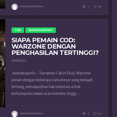
ARKANAPRATAMA
7
29
COD
JADWALESPORT
SIAPA PEMAIN COD:
WARZONE DENGAN
PENGHASILAN TERTINGGI?
26/08/2023
Jadwalesports – Turnamen Call of Duty: Warzone
penuh dengan beberapa nama besar yang menjadi
bintang, mendapatkan hak istimewa untuk
berkompetisi dalam acara berisiko tinggi....
ARKANAPRATAMA
2
24