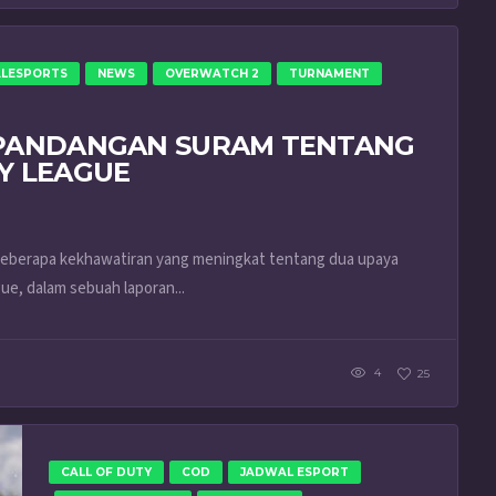
LESPORTS
NEWS
OVERWATCH 2
TURNAMENT
 PANDANGAN SURAM TENTANG
Y LEAGUE
 beberapa kekhawatiran yang meningkat tentang dua upaya
e, dalam sebuah laporan...
4
25
CALL OF DUTY
COD
JADWAL ESPORT