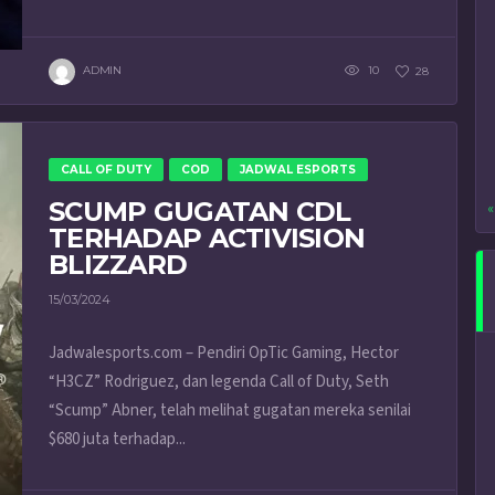
ADMIN
10
28
CALL OF DUTY
COD
JADWAL ESPORTS
SCUMP GUGATAN CDL
«
TERHADAP ACTIVISION
BLIZZARD
15/03/2024
Jadwalesports.com – Pendiri OpTic Gaming, Hector
“H3CZ” Rodriguez, dan legenda Call of Duty, Seth
“Scump” Abner, telah melihat gugatan mereka senilai
$680 juta terhadap...