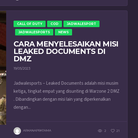
CALL OF DUTY
COD
JADWALESPORT
JADWALESPORTS
NEWS
CARA MENYELESAIKAN MISI
LEAKED DOCUMENTS DI
DMZ
19/05/2023
Jadwalesports – Leaked Documents adalah misi musim
ketiga, tingkat empat yang disunting di Warzone 2 DMZ
. Dibandingkan dengan misi lain yang diperkenalkan
dengan...
ARKANAPRATAMA
2
21