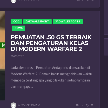
COD
JADWALESPORT
JADWALESPORTS
NEWS
PEMUATAN .50 GS TERBAIK
DAN PENGATURAN KELAS
DI MODERN WARFARE 2
26/06/2023
Jadwalesports – Pemuatan Anda perlu disesuaikan di
Modern Warfare 2 . Pemain harus menghabiskan waktu
membaca tentang apa yang dilakukan setiap lampiran
dan mengapa...
ARKANAPRATAMA
4
22