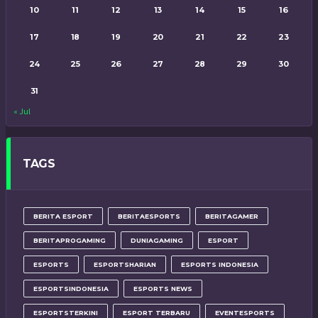
10
11
12
13
14
15
16
17
18
19
20
21
22
23
24
25
26
27
28
29
30
31
« Jul
TAGS
BERITA ESPORT
BERITAESPORTS
BERITAGAMER
BERITAPROGAMING
DUNIAGAMING
ESPORT
ESPORTS
ESPORTSHARIAN
ESPORTS INDONESIA
ESPORTSINDONESIA
ESPORTS NEWS
ESPORTSTERKINI
ESPORT TERBARU
EVENTESPORTS