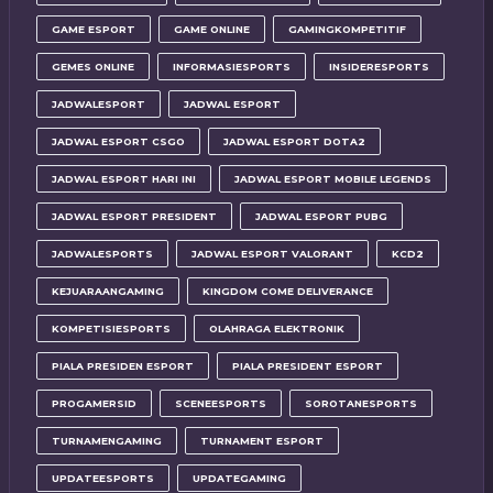
GAME ESPORT
GAME ONLINE
GAMINGKOMPETITIF
GEMES ONLINE
INFORMASIESPORTS
INSIDERESPORTS
JADWALESPORT
JADWAL ESPORT
JADWAL ESPORT CSGO
JADWAL ESPORT DOTA2
JADWAL ESPORT HARI INI
JADWAL ESPORT MOBILE LEGENDS
JADWAL ESPORT PRESIDENT
JADWAL ESPORT PUBG
JADWALESPORTS
JADWAL ESPORT VALORANT
KCD2
KEJUARAANGAMING
KINGDOM COME DELIVERANCE
KOMPETISIESPORTS
OLAHRAGA ELEKTRONIK
PIALA PRESIDEN ESPORT
PIALA PRESIDENT ESPORT
PROGAMERSID
SCENEESPORTS
SOROTANESPORTS
TURNAMENGAMING
TURNAMENT ESPORT
UPDATEESPORTS
UPDATEGAMING