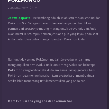
POKEMON GO
7
17
21/06/2023
Jadwalesports
– Berkembang adalah salah satu mekanisme inti dari
Pokemon Go . Sebagian besar Pokémon hanya membutuhkan
permen dari
spesiesnya
masing-masing untuk berevolusi, dan Anda
akan memiliki setumpuk permen jenis apa pun yang layak pada saat
Anda mulai fokus untuk mengembangkan Pokémon Anda.
Namun, tidak semua Pokémon mudah
berevolusi
. Anda harus
mengumpulkan item evolusi unik untuk mengevolusikan beberapa
Pokémon
yang lebih langka di dalam game. Setiap generasi baru
Pokémon juga memperkenalkan item
evolusi
baru, membuatnya
sedikit lebih menantang untuk menemukan yang Anda cari.
Item Evolusi apa yang ada di Pokemon Go?