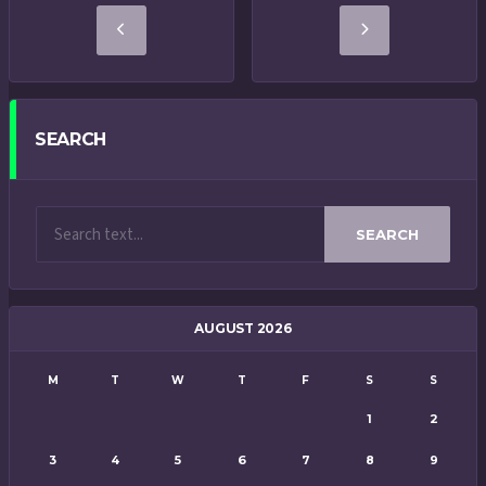
SEARCH
SEARCH
AUGUST 2026
M
T
W
T
F
S
S
1
2
3
4
5
6
7
8
9