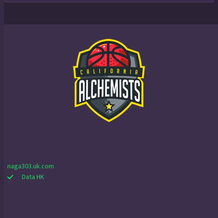
naga303.uk.com
Data HK