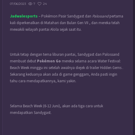
7
24
07/06/2023
Jadwalesports
–
Pokémon Pasir Sandygast dan
Palossand
pertama
kali diperkenalkan di Matahari dan Bulan Gen VII , dan mereka telah
mewakili wilayah pantai Alola sejak saat itu.
Untuk tetap dengan tema liburan pantai, Sandygast dan Palossand
membuat debut
Pokémon Go
mereka selama acara Water Festival:
Beach Week minggu ini setelah awalnya diejek di trailer Hidden Gems .
Sekarang keduanya akan ada di game genggam, Anda pasti ingin
tahu cara mendapatkannya, kami yakin.
Selama Beach Week (6-12 Juni), akan ada tiga cara untuk
mendapatkan Sandygast.