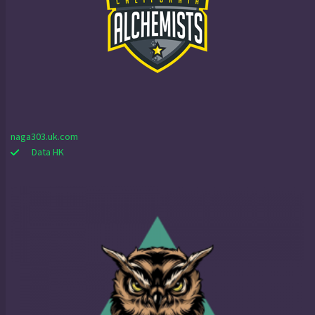
naga303.uk.com
Data HK