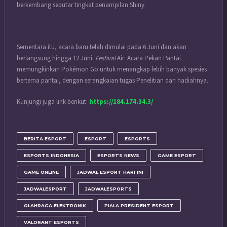
berkembang seputar tingkat penampilan Shiny.
Sementara itu, acara baru telah dimulai pada 6 Juni dan akan
berlangsung hingga 12 Juni.
Festival
Air: Acara Pekan Pantai
memungkinkan Pokémon Go untuk menangkap lebih banyak spesies
bertema pantai, dengan serangkaian tugas Penelitian dan hadiahnya.
Kunjungi juga link berikut:
https://184.174.34.3/
BERITA ESPORT
ESPORT
ESPORTS
ESPORTS INDONESIA
ESPORTS NEWS
GAME ESPORT
GAME ONLINE
JADWAL ESPORT HARI INI
JADWALESPORT
JADWALESPORTS
OLAHRAGA ELEKTRONIK
PIALA PRESIDENT ESPORT
VALORANT ESPORTS