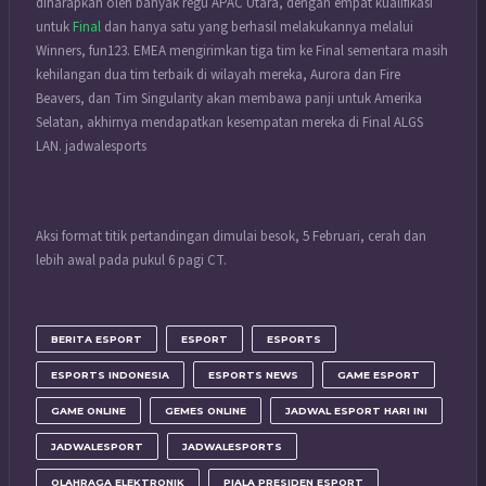
diharapkan oleh banyak regu APAC Utara, dengan empat kualifikasi
untuk
Final
dan hanya satu yang berhasil melakukannya melalui
Winners, fun123. EMEA mengirimkan tiga tim ke Final sementara masih
kehilangan dua tim terbaik di wilayah mereka, Aurora dan Fire
Beavers, dan Tim Singularity akan membawa panji untuk Amerika
Selatan, akhirnya mendapatkan kesempatan mereka di Final ALGS
LAN. jadwalesports
Aksi format titik pertandingan dimulai besok, 5 Februari, cerah dan
lebih awal pada pukul 6 pagi CT.
BERITA ESPORT
ESPORT
ESPORTS
ESPORTS INDONESIA
ESPORTS NEWS
GAME ESPORT
GAME ONLINE
GEMES ONLINE
JADWAL ESPORT HARI INI
JADWALESPORT
JADWALESPORTS
OLAHRAGA ELEKTRONIK
PIALA PRESIDEN ESPORT