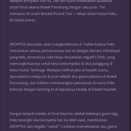
sebelum kompetisi hari itu, dan tim nyaris melewatkan kualifikasi
untuk Final selama Braket Pemenang dengan satu poin. Tim
memanas di Losers Bracket Round Two — tetapi dalam kasus Freks,
itu terlalu panas.
DROPPED kemudian akan mengkonfirmasi di Twitter bahwa Freks
memainkan semua permainannya hari ini dengan demam 104 derajat
yang terik, tampaknya sakit tetapi dinyatakan negatif COVID, yang
memungkinkannya untuk terus berkompetisi di atas panggung di
Arena Kotak Tembaga. Meskipun terlihat jelas di bawah cuaca,
Spacestation melaju ke 41 poin setelah dua game pertama di Braket
Pecundang, dan bahkan memenangkan permainan di mana Freks
bermain dengan kantong es di kepalanya terselip di bawah headset.
Dengan tempat mereka di Final terjamin setelah beberapa game lagi,
Freks tersingkir dari kompetisi hari itu lebih awal, membiarkan
DROPPED dan Angello “xenial” Cardenas menyelesaikan dua game