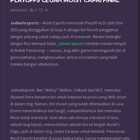
PLAYOFFS CEGAH MOIST CAPAI FINAL
9
25
06/02/2023
Jadwalesports
– Moist Esports memasuki Playoff ALGS Split One
2023 yang diunggulkan di Grup A sebagai tim favorit penggemar
dengan peluang untuk melaju jauh di turnamen. Mereka tersingkir
dengan finis keempat belas ,
jadwal esports
memberi mereka tempat
di Braket Pemenang — namun, bug akhir game memengaruhi tim di
game pertama, menghancurkan semua momentum yang telah
mereka bangun sebelumnya.
Jadwalesports. Ben “Wxltzy” Walton, Valkyrie dari MST, mencoba
Skyward Drive bersama tim untuk berputar ke posisi yang lebih aman
di dalam ring. Namun, tim musuh yang sudah ditempatkan di Lava
Dome menembaknya dari langit, menjatuhkannya dan memaksa
Moist untuk mendarat. Saat rekan satu timnya mendarat di lava,
sebuah bug terjadi, memindahkan seluruh tim ke tengah World’s
Edge, jauh di dalam ring, tanpa harapan untuk kembali. Permainan
Moist Esports berakhir di posisi kedua belas, hanya menggunakan satu