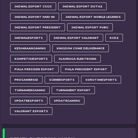
JADWAL ESPORT CSGO
JADWAL ESPORT DOTA2
JADWAL ESPORT HARI INI
JADWAL ESPORT MOBILE LEGENDS
JADWAL ESPORT PRESIDENT
JADWAL ESPORT PUBG
JADWALESPORTS
JADWAL ESPORT VALORANT
KCD2
KEJUARAANGAMING
KINGDOM COME DELIVERANCE
KOMPETISIESPORTS
OLAHRAGA ELEKTRONIK
PIALA PRESIDEN ESPORT
PIALA PRESIDENT ESPORT
PROGAMERSID
SCENEESPORTS
SOROTANESPORTS
TURNAMENGAMING
TURNAMENT ESPORT
UPDATEESPORTS
UPDATEGAMING
VALORANT ESPORTS