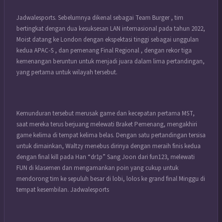
Jadwalesports. Sebelumnya dikenal sebagai Team Burger , tim
bertingkat dengan dua kesuksesan LAN internasional pada tahun 2022,
Moist datang ke London dengan ekspektasi tinggi sebagai unggulan
kedua APAC-S , dan pemenang Final Regional , dengan rekor tiga
kemenangan beruntun untuk menjadi juara dalam lima pertandingan,
yang pertama untuk wilayah tersebut.
Kemunduran tersebut merusak game dan kecepatan pertama MST,
saat mereka terus berjuang melewati Braket Pemenang, mengakhiri
game kelima di tempat kelima belas. Dengan satu pertandingan tersisa
untuk dimainkan, Waltzy menebus dirinya dengan meraih finis kedua
dengan final kill pada Han “dr1p” Sang Joon dari fun123, melewati
FUN di klasemen dan mengamankan poin yang cukup untuk
mendorong tim ke sepuluh besar di lobi, lolos ke grand final Minggu di
tempat kesembilan. Jadwalesports