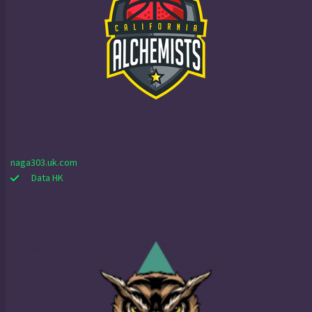
naga303.uk.com
Data HK