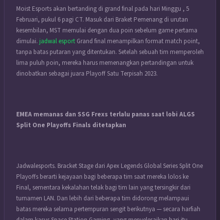
Moist Esports akan bertanding di grand final pada hari Minggu , 5
Februari, pukul 6 pagi CT. Masuk dari Braket Pemenang di urutan
kesembilan, MST memulai dengan dua poin sebelum game pertama
dimulai.
jadwal esport
Grand final menampilkan format match point,
tanpa batas putaran yang ditentukan. Setelah sebuah tim memperoleh
lima puluh poin, mereka harus memenangkan pertandingan untuk
dinobatkan sebagai juara Playoff Satu Terpisah 2023.
EMEA memanas dan SSG Frexs terlalu panas saat lobi ALGS
Split One Playoffs Finals ditetapkan
Jadwalesports. Bracket Stage dari Apex Legends Global Series Split One
Playoffs berarti kejayaan bagi beberapa tim saat mereka lolos ke
Final, sementara kekalahan telak bagi tim lain yang tersingkir dari
turnamen LAN. Dan lebih dari beberapa tim didorong melampaui
batas mereka selama pertempuran sengit berikutnya — secara harfiah