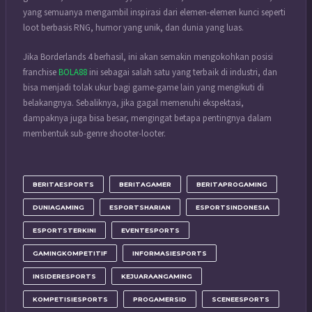
yang semuanya mengambil inspirasi dari elemen-elemen kunci seperti
loot berbasis RNG, humor yang unik, dan dunia yang luas.
Jika Borderlands 4 berhasil, ini akan semakin mengokohkan posisi
franchise
BOLA88
ini sebagai salah satu yang terbaik di industri, dan
bisa menjadi tolak ukur bagi game-game lain yang mengikuti di
belakangnya. Sebaliknya, jika gagal memenuhi ekspektasi,
dampaknya juga bisa besar, mengingat betapa pentingnya dalam
membentuk sub-genre shooter-looter.
BERITAESPORTS
BERITAGAMER
BERITAPROGAMING
DUNIAGAMING
ESPORTSHARIAN
ESPORTSINDONESIA
ESPORTSTERKINI
EVENTESPORTS
GAMINGKOMPETITIF
INFORMASIESPORTS
INSIDERESPORTS
KEJUARAANGAMING
KOMPETISIESPORTS
PROGAMERSID
SCENEESPORTS