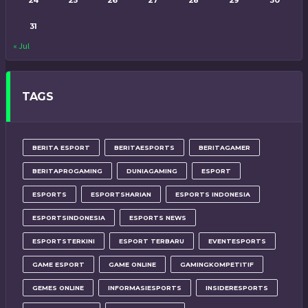
24
25
26
27
28
29
30
31
« Jul
TAGS
BERITA ESPORT
BERITAESPORTS
BERITAGAMER
BERITAPROGAMING
DUNIAGAMING
ESPORT
ESPORTS
ESPORTSHARIAN
ESPORTS INDONESIA
ESPORTSINDONESIA
ESPORTS NEWS
ESPORTSTERKINI
ESPORT TERBARU
EVENTESPORTS
GAME ESPORT
GAME ONLINE
GAMINGKOMPETITIF
GEMES ONLINE
INFORMASIESPORTS
INSIDERESPORTS