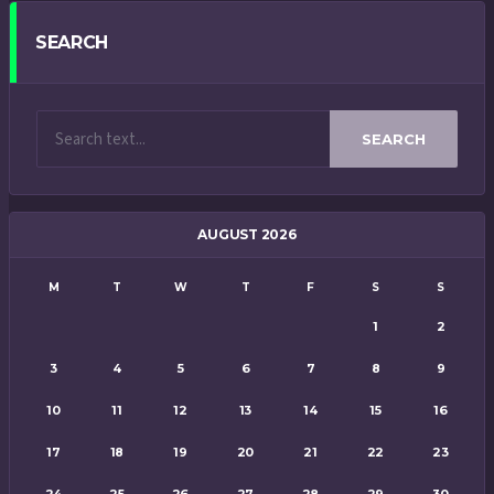
SEARCH
SEARCH
AUGUST 2026
M
T
W
T
F
S
S
1
2
3
4
5
6
7
8
9
10
11
12
13
14
15
16
17
18
19
20
21
22
23