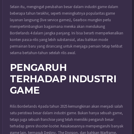
Selain itu, mengingat perubahan besar dalam industri game dalam
beberapa tahun terakhir, seperti meningkatnya popularitas game
layanan langsung (live service games), Gearbox mungkin perlu
mempertimbangkan bagaimana mereka akan mendukung
Borderlands 4 dalam jangka panjang. Ini bisa berarti memperkenalkan
konten pasca-rilis yang lebih substansial, atau bahkan mode
permainan baru yang dirancang untuk menjaga pemain tetap terlibat
selama bertahun-tahun setelah rilis awal.
PENGARUH
TERHADAP INDUSTRI
GAME
Rilis Borderlands 4 pada tahun 2025 kemungkinan akan menjadi salah
satu peristiwa besar dalam industri game. Bukan hanya sebuah game,
tetapi juga sebuah franchise yang telah memiliki pengaruh besar
terhadap genre shooter-looter. Kesuksesannya mempengaruhi banyak
game lain, termasuk Destiny, The Division, dan bahkan Warframe,