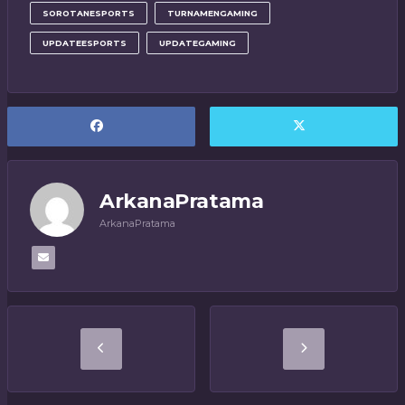
SOROTANESPORTS
TURNAMENGAMING
UPDATEESPORTS
UPDATEGAMING
ArkanaPratama
ArkanaPratama