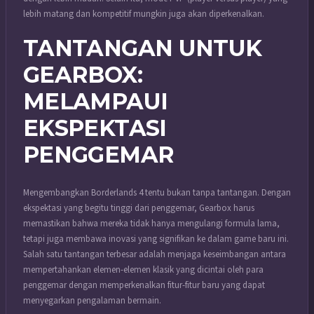
lebih matang dan kompetitif mungkin juga akan diperkenalkan.
TANTANGAN UNTUK
GEARBOX:
MELAMPAUI
EKSPEKTASI
PENGGEMAR
Mengembangkan Borderlands 4 tentu bukan tanpa tantangan. Dengan
ekspektasi yang begitu tinggi dari penggemar, Gearbox harus
memastikan bahwa mereka tidak hanya mengulangi formula lama,
tetapi juga membawa inovasi yang signifikan ke dalam game baru ini.
Salah satu tantangan terbesar adalah menjaga keseimbangan antara
mempertahankan elemen-elemen klasik yang dicintai oleh para
penggemar dengan memperkenalkan fitur-fitur baru yang dapat
menyegarkan pengalaman bermain.