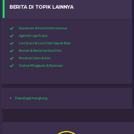
BERITA DI TOPIK LAINNYA
Klasemen & Hasil Internasional
Agenda Liga Eropa
Live Score & Live Odds Sepak Bola
Review & Rekomendasi Film
Panduan Sens & Aim
Zodiak Mingguan & Bulanan
Dewatogel hongkong