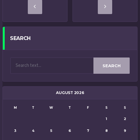
SEARCH
SEARCH
AUGUST 2026
M
T
W
T
F
S
S
1
2
3
4
5
6
7
8
9