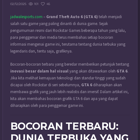
101
45
02/12/2025
jadwalesports.com
–
Grand Theft Auto 6 (GTA 6)
telah menjadi
salah satu game yang paling dinanti di dunia game. Sejak
pengumuman resmi dari Rockstar Games beberapa tahun yang lalu,
para penggemar dan media terus membahas setiap bocoran
informasi mengenai game ini, terutama tentang dunia terbuka yang
legendaris dan, tentu saja, grafiknya.
Bocoran-bocoran terbaru yang beredar memberikan petunjuk tentang
inovasi besar dalam hal visual
yang akan ditawarkan oleh
GTA 6
.
Jika kita melihat kemajuan teknologi dan standar tinggi yang sudah
dicapai oleh Rockstar di seri sebelumnya,
GTA 6
diharapkan akan
membawa grafik yang jauh lebih realistis dan imersif. Dalam artikel ini,
kita akan membahas bocoran grafik GTA 6 dan apa yang dapat
diharapkan oleh para penggemar game ini.
BOCORAN TERBARU:
DUNIA TERBUKA YANG