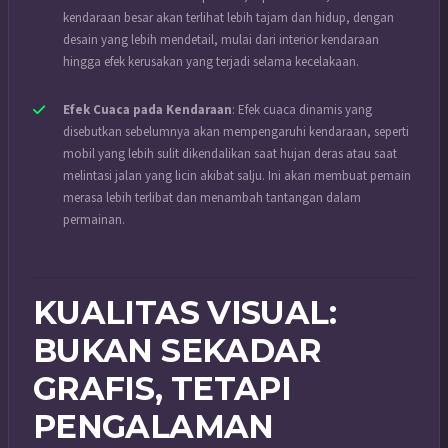
kendaraan besar akan terlihat lebih tajam dan hidup, dengan
desain yang lebih mendetail, mulai dari interior kendaraan
hingga efek kerusakan yang terjadi selama kecelakaan.
Efek Cuaca pada Kendaraan
: Efek cuaca dinamis yang
disebutkan sebelumnya akan mempengaruhi kendaraan, seperti
mobil yang lebih sulit dikendalikan saat hujan deras atau saat
melintasi jalan yang licin akibat salju. Ini akan membuat pemain
merasa lebih terlibat dan menambah tantangan dalam
permainan.
KUALITAS VISUAL:
BUKAN SEKADAR
GRAFIS, TETAPI
PENGALAMAN