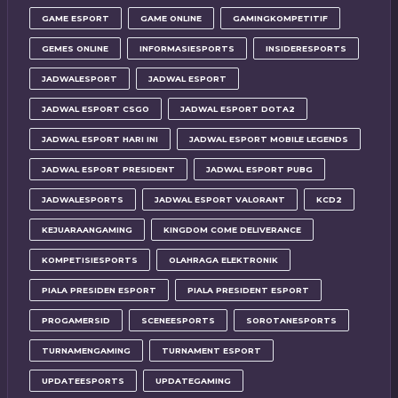
GAME ESPORT
GAME ONLINE
GAMINGKOMPETITIF
GEMES ONLINE
INFORMASIESPORTS
INSIDERESPORTS
JADWALESPORT
JADWAL ESPORT
JADWAL ESPORT CSGO
JADWAL ESPORT DOTA2
JADWAL ESPORT HARI INI
JADWAL ESPORT MOBILE LEGENDS
JADWAL ESPORT PRESIDENT
JADWAL ESPORT PUBG
JADWALESPORTS
JADWAL ESPORT VALORANT
KCD2
KEJUARAANGAMING
KINGDOM COME DELIVERANCE
KOMPETISIESPORTS
OLAHRAGA ELEKTRONIK
PIALA PRESIDEN ESPORT
PIALA PRESIDENT ESPORT
PROGAMERSID
SCENEESPORTS
SOROTANESPORTS
TURNAMENGAMING
TURNAMENT ESPORT
UPDATEESPORTS
UPDATEGAMING