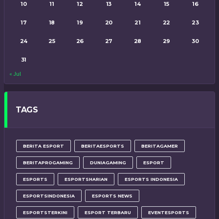
10
11
12
13
14
15
16
17
18
19
20
21
22
23
24
25
26
27
28
29
30
31
« Jul
TAGS
BERITA ESPORT
BERITAESPORTS
BERITAGAMER
BERITAPROGAMING
DUNIAGAMING
ESPORT
ESPORTS
ESPORTSHARIAN
ESPORTS INDONESIA
ESPORTSINDONESIA
ESPORTS NEWS
ESPORTSTERKINI
ESPORT TERBARU
EVENTESPORTS