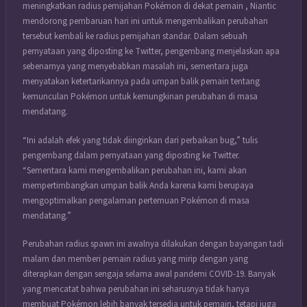
meningkatkan radius pemijahan Pokémon di dekat pemain , Niantic
mendorong pembaruan hari ini untuk mengembalikan perubahan
tersebut kembali ke radius pemijahan standar. Dalam sebuah
pernyataan yang diposting ke Twitter, pengembang menjelaskan apa
sebenarnya yang menyebabkan masalah ini, sementara juga
menyatakan ketertarikannya pada umpan balik pemain tentang
kemunculan Pokémon untuk kemungkinan perubahan di masa
mendatang.
“Ini adalah efek yang tidak diinginkan dari perbaikan bug,” tulis
pengembang dalam pernyataan yang diposting ke Twitter.
“Sementara kami mengembalikan perubahan ini, kami akan
mempertimbangkan umpan balik Anda karena kami berupaya
mengoptimalkan pengalaman pertemuan Pokémon di masa
mendatang.”
Perubahan radius spawn ini awalnya dilakukan dengan bayangan tadi
malam dan memberi pemain radius yang mirip dengan yang
diterapkan dengan sengaja selama awal pandemi COVID-19. Banyak
yang mencatat bahwa perubahan ini seharusnya tidak hanya
membuat Pokémon lebih banyak tersedia untuk pemain, tetapi juga