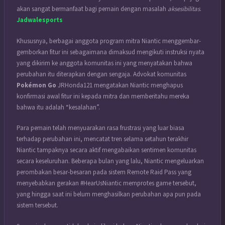
akan sangat bermanfaat bagi pemain dengan masalah
aksesibilitas
.
Jadwalesports
Khususnya, berbagai anggota program mitra Niantic menggembar-
gemborkan fitur ini sebagaimana dimaksud mengikuti instruksi nyata
yang dikirim ke anggota komunitas ini yang menyatakan bahwa
perubahan itu diterapkan dengan sengaja. Advokat komunitas
Pokémon Go
JRHonda121 mengatakan Niantic menghapus
konfirmasi awal fitur ini kepada mitra dan memberitahu mereka
bahwa itu adalah “kesalahan”.
Para pemain telah menyuarakan rasa frustrasi yang luar biasa
terhadap perubahan ini, mencatat tren selama setahun terakhir
Niantic tampaknya secara aktif mengabaikan sentimen komunitas
secara keseluruhan. Beberapa bulan yang lalu, Niantic mengeluarkan
perombakan besar-besaran pada sistem Remote Raid Pass yang
menyebabkan gerakan #HearUsNiantic memprotes game tersebut,
yang hingga saat ini belum menghasilkan perubahan apa pun pada
sistem tersebut.