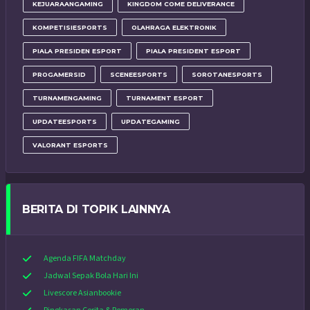
KEJUARAANGAMING
KINGDOM COME DELIVERANCE
KOMPETISIESPORTS
OLAHRAGA ELEKTRONIK
PIALA PRESIDEN ESPORT
PIALA PRESIDENT ESPORT
PROGAMERSID
SCENEESPORTS
SOROTANESPORTS
TURNAMENGAMING
TURNAMENT ESPORT
UPDATEESPORTS
UPDATEGAMING
VALORANT ESPORTS
BERITA DI TOPIK LAINNYA
Agenda FIFA Matchday
Jadwal Sepak Bola Hari Ini
Livescore Asianbookie