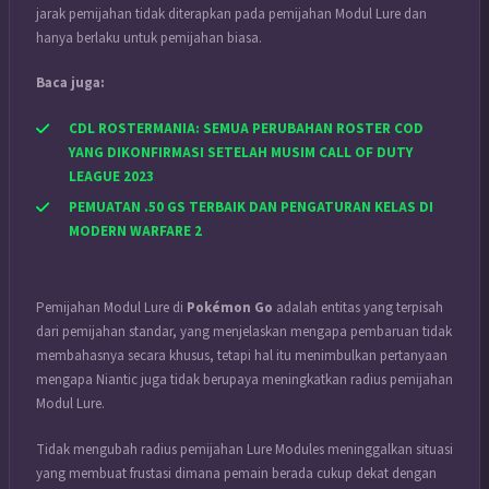
jarak pemijahan tidak diterapkan pada pemijahan Modul Lure dan
hanya berlaku untuk pemijahan biasa.
Baca juga:
CDL ROSTERMANIA: SEMUA PERUBAHAN ROSTER COD
YANG DIKONFIRMASI SETELAH MUSIM CALL OF DUTY
LEAGUE 2023
PEMUATAN .50 GS TERBAIK DAN PENGATURAN KELAS DI
MODERN WARFARE 2
Pemijahan Modul Lure di
Pokémon Go
adalah entitas yang terpisah
dari pemijahan standar, yang menjelaskan mengapa pembaruan tidak
membahasnya secara khusus, tetapi hal itu menimbulkan pertanyaan
mengapa Niantic juga tidak berupaya meningkatkan radius pemijahan
Modul Lure.
Tidak mengubah radius pemijahan Lure Modules meninggalkan situasi
yang membuat frustasi dimana pemain berada cukup dekat dengan