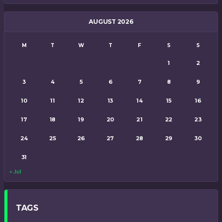
AUGUST 2026
M
T
W
T
F
S
S
1
2
3
4
5
6
7
8
9
10
11
12
13
14
15
16
17
18
19
20
21
22
23
24
25
26
27
28
29
30
31
« Jul
TAGS