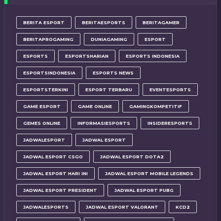
BERITA ESPORT
BERITAESPORTS
BERITAGAMER
BERITAPROGAMING
DUNIAGAMING
ESPORT
ESPORTS
ESPORTSHARIAN
ESPORTS INDONESIA
ESPORTSINDONESIA
ESPORTS NEWS
ESPORTSTERKINI
ESPORT TERBARU
EVENTESPORTS
GAME ESPORT
GAME ONLINE
GAMINGKOMPETITIF
GEMES ONLINE
INFORMASIESPORTS
INSIDERESPORTS
JADWALESPORT
JADWAL ESPORT
JADWAL ESPORT CSGO
JADWAL ESPORT DOTA2
JADWAL ESPORT HARI INI
JADWAL ESPORT MOBILE LEGENDS
JADWAL ESPORT PRESIDENT
JADWAL ESPORT PUBG
JADWALESPORTS
JADWAL ESPORT VALORANT
KCD2