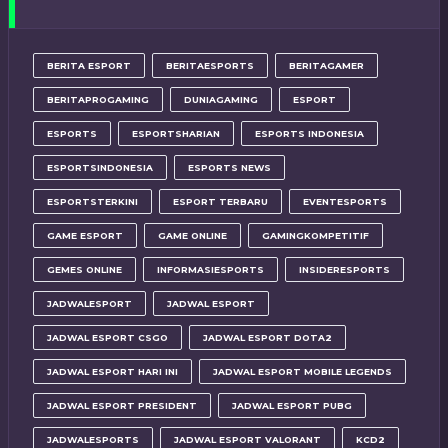
BERITA ESPORT
BERITAESPORTS
BERITAGAMER
BERITAPROGAMING
DUNIAGAMING
ESPORT
ESPORTS
ESPORTSHARIAN
ESPORTS INDONESIA
ESPORTSINDONESIA
ESPORTS NEWS
ESPORTSTERKINI
ESPORT TERBARU
EVENTESPORTS
GAME ESPORT
GAME ONLINE
GAMINGKOMPETITIF
GEMES ONLINE
INFORMASIESPORTS
INSIDERESPORTS
JADWALESPORT
JADWAL ESPORT
JADWAL ESPORT CSGO
JADWAL ESPORT DOTA2
JADWAL ESPORT HARI INI
JADWAL ESPORT MOBILE LEGENDS
JADWAL ESPORT PRESIDENT
JADWAL ESPORT PUBG
JADWALESPORTS
JADWAL ESPORT VALORANT
KCD2