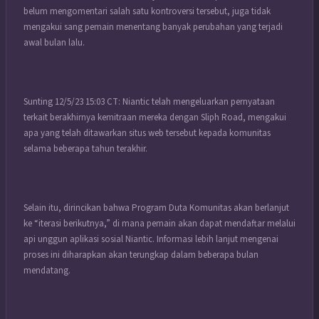
belum mengomentari salah satu kontroversi tersebut, juga tidak
mengakui sang pemain menentang banyak perubahan yang terjadi
awal bulan lalu.
Sunting 12/5/23 15:03 CT: Niantic telah mengeluarkan pernyataan
terkait berakhirnya kemitraan mereka dengan Sliph Road, mengakui
apa yang telah ditawarkan situs web tersebut kepada komunitas
selama beberapa tahun terakhir.
Selain itu, dirincikan bahwa Program Duta Komunitas akan berlanjut
ke “iterasi berikutnya,” di mana pemain akan dapat mendaftar melalui
api unggun aplikasi sosial Niantic. Informasi lebih lanjut mengenai
proses ini diharapkan akan terungkap dalam beberapa bulan
mendatang.