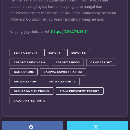
memberikan manfaat bagi pemain Pokémon Go. Terlepas dari
perubahan yang terjadi, komunitas yang bersemangat dan
antusiasme pemain masih menjadi kekuatan utama yang membuat
Pokémon Go tetap menjadi fenomena global yang menarik.
Kunjungi juga link berikut:
https://184.174.34.3/
BERITA ESPORT
ESPORT
ESPORTS
ESPORTS INDONESIA
ESPORTS NEWS
GAME ESPORT
GAME ONLINE
JADWAL ESPORT HARI INI
JADWALESPORT
JADWALESPORTS
OLAHRAGA ELEKTRONIK
PIALA PRESIDENT ESPORT
VALORANT ESPORTS