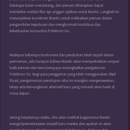
beberapa bulan mendatang, dan pemain diharapkan dapat
mendaftar melalui fitur api unggun aplikasi sosial Niantic. Langkah ini
menunjukkan komitmen Niantic untuk melibatkan pemain dalam
pengambilan keputusan dan menghormati kontribusi dan
keberhasilan komunitas Pokémon Go.
Meskipun beberapa kontroversi dan perubahan telah terjadi dalam
permainan, ada harapan bahwa Niantic akan memperhatikan umpan
balik pemain dan terus berupaya meningkatkan pengalaman
Pokémon Go. Bagi para penggemar yang telah menggunakan Silph
Road, pengumuman penutupan situs ini mungkin mengecewakan,
tetapi ada kemungkinan alternatif baru yang menarik akan hadir di
masa depan.
Seiring berjalannya waktu, kita akan melihat bagaimana Niantic
mengimplementasikan inisiatif baru mereka dan apakah ini akan