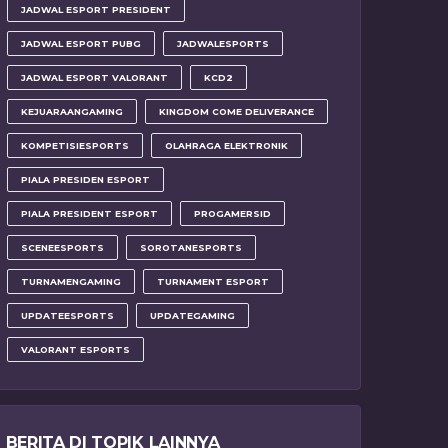
JADWAL ESPORT PRESIDENT
JADWAL ESPORT PUBG
JADWALESPORTS
JADWAL ESPORT VALORANT
KCD2
KEJUARAANGAMING
KINGDOM COME DELIVERANCE
KOMPETISIESPORTS
OLAHRAGA ELEKTRONIK
PIALA PRESIDEN ESPORT
PIALA PRESIDENT ESPORT
PROGAMERSID
SCENEESPORTS
SOROTANESPORTS
TURNAMENGAMING
TURNAMENT ESPORT
UPDATEESPORTS
UPDATEGAMING
VALORANT ESPORTS
BERITA DI TOPIK LAINNYA