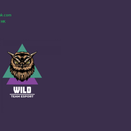
uk.com
 HK