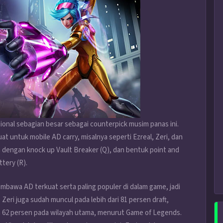
esional sebagian besar sebagai counterpick musim panas ini.
t untuk mobile AD carry, misalnya seperti Ezreal, Zeri, dan
n dengan knock up Vault Breaker (Q), dan bentuk point and
tery (R).
embawa AD terkuat serta paling populer di dalam game, jadi
Zeri juga sudah muncul pada lebih dari 81 persen draft,
62 persen pada wilayah utama, menurut Game of Legends.