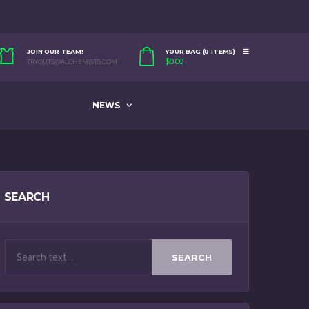
JOIN OUR TEAM!
YOUR BAG (0 ITEMS)
$
0.00
TRYOUTS@ALCHEMISTS.COM
NEWS
SEARCH
SEARCH