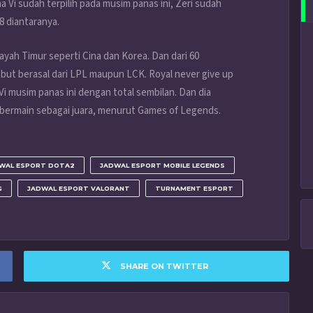
 Vi sudah terpilih pada musim panas ini, Zeri sudah
8 diantaranya.
ayah Timur seperti Cina dan Korea. Dan dari 60
ebut berasal dari LPL maupun LCK. Royal never give up
i musim panas ini dengan total sembilan. Dan dia
bermain sebagai juara, menurut Games of Legends.
WAL ESPORT DOTA2
JADWAL ESPORT MOBILE LEGENDS
G
JADWAL ESPORT VALORANT
TURNAMENT ESPORT
SHARE ON TWITTER