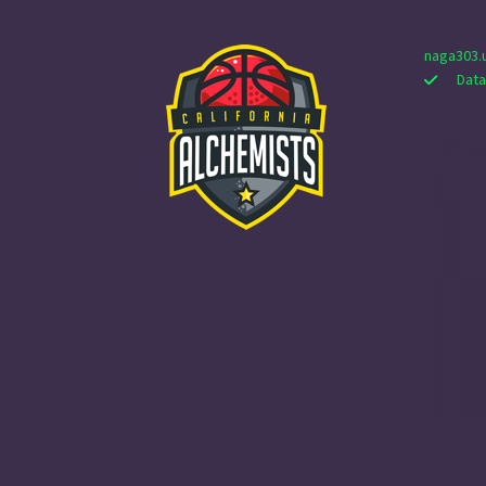
naga303.
Data