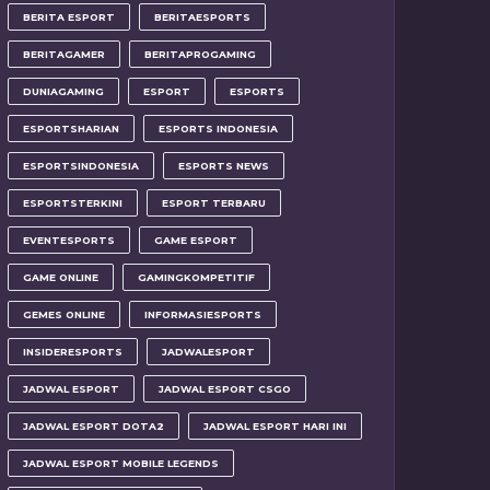
BERITA ESPORT
BERITAESPORTS
BERITAGAMER
BERITAPROGAMING
DUNIAGAMING
ESPORT
ESPORTS
ESPORTSHARIAN
ESPORTS INDONESIA
ESPORTSINDONESIA
ESPORTS NEWS
ESPORTSTERKINI
ESPORT TERBARU
EVENTESPORTS
GAME ESPORT
GAME ONLINE
GAMINGKOMPETITIF
GEMES ONLINE
INFORMASIESPORTS
INSIDERESPORTS
JADWALESPORT
JADWAL ESPORT
JADWAL ESPORT CSGO
JADWAL ESPORT DOTA2
JADWAL ESPORT HARI INI
JADWAL ESPORT MOBILE LEGENDS