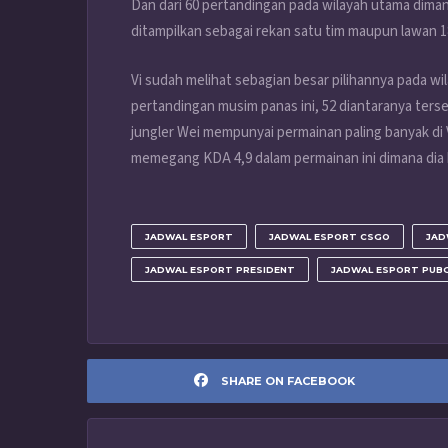
Dan dari 60 pertandingan pada wilayah utama dimana
ditampilkan sebagai rekan satu tim maupun lawan 1
Vi sudah melihat sebagian besar pilihannya pada wil
pertandingan musim panas ini, 52 diantaranya ters
jungler Wei mempunyai permainan paling banyak di V
memegang KDA 4,9 dalam permainan ini dimana dia 
JADWAL ESPORT
JADWAL ESPORT CSGO
JAD
JADWAL ESPORT PRESIDENT
JADWAL ESPORT PUB
SHARE ON FACEBOOK