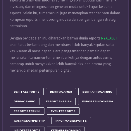
esports di Brasil dan Indonesia, meningkatkan popularitas, menarik
investasi, dan menginspirasi generasi muda untuk terjun ke dunia
esports. Selain itu, turnamen ini juga menetapkan standar baru dalam
kompetisi esports, mendorong inovasi dan pengembangan strategi
permainan.
Dengan pencapaian ini, diharapkan bahwa dunia esports
NYALABET
akan terus berkembang dan membawa lebih banyak kejutan serta
kesuksesan di masa depan. Para penggemar dan pemain dapat
menantikan turnamen-turnamen berikutnya dengan antusiasme,
berharap untuk menyaksikan lebih banyak aksi dan drama yang
menarik di medan pertempuran digital
BERITAESPORTS
BERITAGAMER
BERITAPROGAMING
DUNIAGAMING
ESPORTSHARIAN
ESPORTSINDONESIA
ESPORTSTERKINI
EVENTESPORTS
GAMINGKOMPETITIF
INFORMASIESPORTS
INSIDERESPORTS
KEJUARAANGAMING