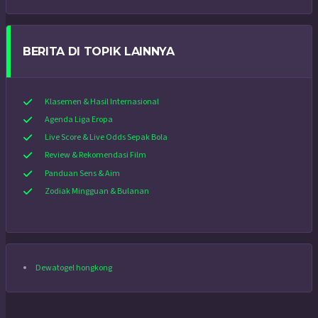
BERITA DI TOPIK LAINNYA
Klasemen & Hasil Internasional
Agenda Liga Eropa
Live Score & Live Odds Sepak Bola
Review & Rekomendasi Film
Panduan Sens & Aim
Zodiak Mingguan & Bulanan
Dewatogel hongkong