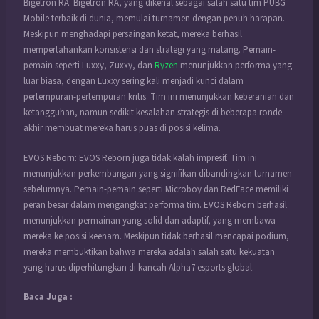
Bigetron RA: Bigetron RA, yang dikenal sebagai salah satu tim PUBG
Mobile terbaik di dunia, memulai turnamen dengan penuh harapan.
Meskipun menghadapi persaingan ketat, mereka berhasil
mempertahankan konsistensi dan strategi yang matang. Pemain-
pemain seperti Luxxy, Zuxxy, dan
Ryzen
menunjukkan performa yang
luar biasa, dengan Luxxy sering kali menjadi kunci dalam
pertempuran-pertempuran kritis. Tim ini menunjukkan keberanian dan
ketangguhan, namun sedikit kesalahan strategis di beberapa ronde
akhir membuat mereka harus puas di posisi kelima.
EVOS Reborn: EVOS Reborn juga tidak kalah impresif. Tim ini
menunjukkan perkembangan yang signifikan dibandingkan turnamen
sebelumnya. Pemain-pemain seperti Microboy dan RedFace memiliki
peran besar dalam mengangkat performa tim. EVOS Reborn berhasil
menunjukkan permainan yang solid dan adaptif, yang membawa
mereka ke posisi keenam. Meskipun tidak berhasil mencapai podium,
mereka membuktikan bahwa mereka adalah salah satu kekuatan
yang harus diperhitungkan di kancah Alpha7 esports global.
Baca Juga :