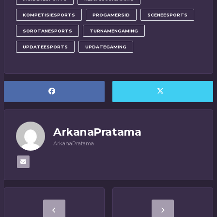
KOMPETISIESPORTS
PROGAMERSID
SCENEESPORTS
SOROTANESPORTS
TURNAMENGAMING
UPDATEESPORTS
UPDATEGAMING
ArkanaPratama
ArkanaPratama