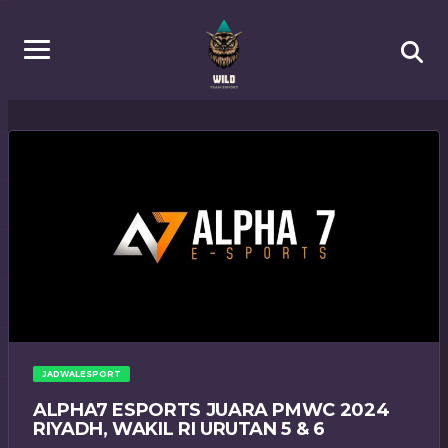
JADWALESPORT
ALPHA7 ESPORTS JUARA PMWC 2024
RIYADH, WAKIL RI URUTAN 5 & 6