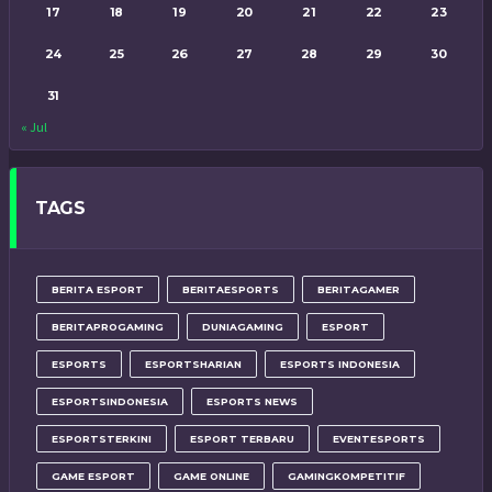
17
18
19
20
21
22
23
24
25
26
27
28
29
30
31
« Jul
TAGS
BERITA ESPORT
BERITAESPORTS
BERITAGAMER
BERITAPROGAMING
DUNIAGAMING
ESPORT
ESPORTS
ESPORTSHARIAN
ESPORTS INDONESIA
ESPORTSINDONESIA
ESPORTS NEWS
ESPORTSTERKINI
ESPORT TERBARU
EVENTESPORTS
GAME ESPORT
GAME ONLINE
GAMINGKOMPETITIF