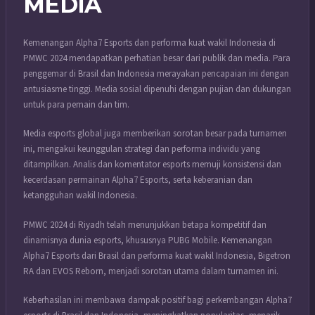
MEDIA
Kemenangan Alpha7 Esports dan performa kuat wakil Indonesia di
PMWC 2024 mendapatkan perhatian besar dari publik dan media. Para
penggemar di Brasil dan Indonesia merayakan pencapaian ini dengan
antusiasme tinggi. Media sosial dipenuhi dengan pujian dan dukungan
untuk para pemain dan tim.
Media esports global juga memberikan sorotan besar pada turnamen
ini, mengakui keunggulan strategi dan performa individu yang
ditampilkan. Analis dan komentator esports memuji konsistensi dan
kecerdasan permainan Alpha7 Esports, serta keberanian dan
ketangguhan wakil Indonesia.
PMWC 2024 di Riyadh telah menunjukkan betapa kompetitif dan
dinamisnya dunia esports, khususnya PUBG Mobile. Kemenangan
Alpha7 Esports dari Brasil dan performa kuat wakil Indonesia, Bigetron
RA dan EVOS Reborn, menjadi sorotan utama dalam turnamen ini.
Keberhasilan ini membawa dampak positif bagi perkembangan Alpha7