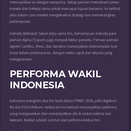
menunjukkan ini dengan sempurna. Setiap pemain memahami peran
mereka dan bekerja sama untuk mencapai tujuan bersama. Ini terlihat
jelas dalam cara mereka mengeksekusi strategi dan memenangkan
pertempuran.
Individu Berbakat: Selain kerja sama tim, kemampuan individu para
pemain Alpha7 Esports juga menjadi faktor penentu. Pemain-pemain
seperti Carrilho, Revo, dan Senabro menunjukkan keterampilan luar
biasa dalam pertempuran, dengan reaksi cepat dan akurasi yang
mengesankan.
PERFORMA WAKIL
INDONESIA
Indonesia mengirim dua tim kuat dalam PMWC 2024, yaitu Bigetron
RA dan EVOS Reborn. Kedua tim ini berhasil menunjukkan performa
yang mengesankan dan menempatkan diri di urutan kelima dan
keenam. Berikut adalah sorotan dari performa kedua tim: