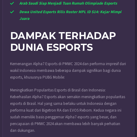
Arab Saudi Siap Menjadi Tuan Rumah Olimpiade Esports
Dewa United Esports Rilis Roster MPL ID S14: Kejar Mimpi
Juara
DAMPAK TERHADAP
DUNIA ESPORTS
Kemenangan Alpha7 Esports di PMWC 2024 dan performa impresif dari
wakil Indonesia membawa beberapa dampak signifikan bagi dunia
esports, khususnya PUBG Mobile:
Meningkatkan Popularitas Esports di Brasil dan Indonesia:
Keberhasilan Alpha7 Esports akan semakin meningkatkan popularitas
esports di Brasil. Hal yang sama berlaku untuk Indonesia dengan
performa kuat dari Bigetron RA dan EVOS Reborn. Kedua negara ini
sudah memiliki basis penggemar Alpha7 esports yang besar, dan
pencapaian di PMWC 2024 akan membawa lebih banyak perhatian
dan dukungan.