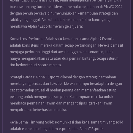
Alpha7 Esports, tim asal Brasil, telah menunjukkan performa yang luar
biasa sepanjang turnamen. Mereka memulai perjalanan di PMWC 2024
dengan penuh percaya diri, menunjukkan kemampuan strategi dan
taktik yang unggul. Berikut adalah beberapa faktor kunci yang
membawa Alpha7 Esports meraih gelar juara:
Konsistensi Performa: Salah satu kekuatan utama Alpha7 Esports
adalah konsistensi mereka dalam setiap pertandingan. Mereka berhasil
menjaga performa tinggi dari awal hingga akhir turnamen, tidak
hanya mengandalkan satu atau dua pemain bintang, tetapi seluruh
tim berkontribusi secara merata.
Strategi Cerdas: Alpha7 Esports dikenal dengan strategi permainan
mereka yang cerdas dan fleksibel. Mereka mampu beradaptasi dengan
cepat terhadap situasi di medan perang dan memanfaatkan setiap
peluang untuk mengumpulkan poin. Kemampuan mereka untuk
membaca permainan lawan dan mengantisipasi gerakan lawan
menjadi kunci keberhasilan mereka.
Kerja Sama Tim yang Solid: Komunikasi dan kerja sama tim yang solid
adalah elemen penting dalam esports, dan Alpha7 Esports