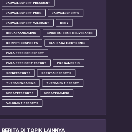
JADWAL ESPORT PRESIDENT
JADWAL ESPORT PUBG
JADWALESPORTS
JADWAL ESPORT VALORANT
KCD2
KEJUARAANGAMING
KINGDOM COME DELIVERANCE
KOMPETISIESPORTS
OLAHRAGA ELEKTRONIK
PIALA PRESIDEN ESPORT
PIALA PRESIDENT ESPORT
PROGAMERSID
SCENEESPORTS
SOROTANESPORTS
TURNAMENGAMING
TURNAMENT ESPORT
UPDATEESPORTS
UPDATEGAMING
VALORANT ESPORTS
BERITA DI TOPIK LAINNYA