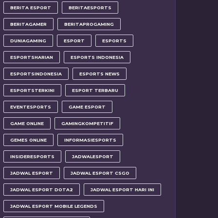
BERITA ESPORT
BERITAESPORTS
BERITAGAMER
BERITAPROGAMING
DUNIAGAMING
ESPORT
ESPORTS
ESPORTSHARIAN
ESPORTS INDONESIA
ESPORTSINDONESIA
ESPORTS NEWS
ESPORTSTERKINI
ESPORT TERBARU
EVENTESPORTS
GAME ESPORT
GAME ONLINE
GAMINGKOMPETITIF
GEMES ONLINE
INFORMASIESPORTS
INSIDERESPORTS
JADWALESPORT
JADWAL ESPORT
JADWAL ESPORT CSGO
JADWAL ESPORT DOTA2
JADWAL ESPORT HARI INI
JADWAL ESPORT MOBILE LEGENDS