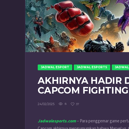
JADWAL ESPORT
JADWAL ESPORTS
JADWAL
AKHIRNYA HADIR D
CAPCOM FIGHTING
24/02/2025
8
37
Jadwalesports.com
– Para penggemar game pertar
Capcom akhirnya mengumumkan bahwa Marvel vs. Ca