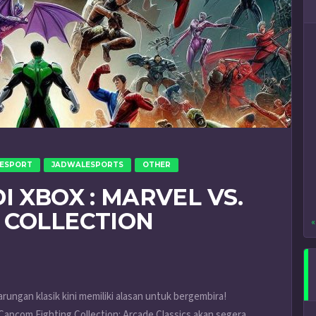
ESPORT
JADWALESPORTS
OTHER
I XBOX : MARVEL VS.
 COLLECTION
«
ungan klasik kini memiliki alasan untuk bergembira!
pcom Fighting Collection: Arcade Classics akan segera