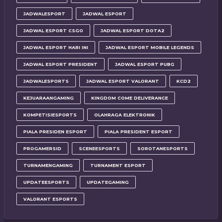
JADWALESPORT
JADWAL ESPORT
JADWAL ESPORT CSGO
JADWAL ESPORT DOTA2
JADWAL ESPORT HARI INI
JADWAL ESPORT MOBILE LEGENDS
JADWAL ESPORT PRESIDENT
JADWAL ESPORT PUBG
JADWALESPORTS
JADWAL ESPORT VALORANT
KCD2
KEJUARAANGAMING
KINGDOM COME DELIVERANCE
KOMPETISIESPORTS
OLAHRAGA ELEKTRONIK
PIALA PRESIDEN ESPORT
PIALA PRESIDENT ESPORT
PROGAMERSID
SCENEESPORTS
SOROTANESPORTS
TURNAMENGAMING
TURNAMENT ESPORT
UPDATEESPORTS
UPDATEGAMING
VALORANT ESPORTS