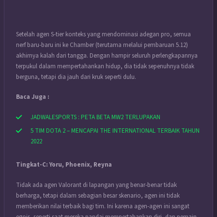
Setelah agen S-tier konteks yang mendominasi adegan pro, semua
nerf baru-baru ini ke Chamber (terutama melalui pembaruan 5.12)
akhirnya kalah dari tangga.
Dengan hampir seluruh perlengkapannya
terpukul dalam mempertahankan hidup, dia tidak sepenuhnya tidak
berguna, tetapi dia jauh dari kruk seperti dulu.
Baca Juga :
JADWALESPORTS : PETA BETA MW2 TERLUPAKAN
5 TIM DOTA 2 – MENCAPAI THE INTERNATIONAL TERBAIK TAHUN
2022
Tingkat-C: Yoru, Phoenix, Reyna
Tidak ada agen Valorant di lapangan yang benar-benar tidak
berharga, tetapi dalam sebagian besar skenario, agen ini tidak
memberikan nilai terbaik bagi tim.
Ini karena agen-agen ini sangat
egois, seperti saat mereka pandai mempertahankan diri, dan pemain