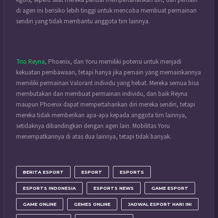
di agen ini berisiko lebih tinggi untuk mencoba membuat permainan
sendiri yang tidak membantu anggota tim lainnya.
Trio Reyna
, Phoenix, dan Yoru memiliki potensi untuk menjadi
kekuatan pembawaan, tetapi hanya jika pemain yang memainkannya
memiliki permainan Valorant individu yang hebat.
Mereka semua bisa
membutakan dan membuat permainan individu, dan baik Reyna
maupun Phoenix dapat mempertahankan diri mereka sendiri, tetapi
mereka tidak memberikan apa-apa kepada anggota tim lainnya,
setidaknya dibandingkan dengan agen lain.
Mobilitas Yoru
menempatkannya di atas dua lainnya, tetapi tidak banyak.
BERITA ESPORT
ESPORT
ESPORTS
ESPORTS INDONESIA
ESPORTS NEWS
GAME ESPORT
GAME ONLINE
GEMES ONLINE
JADWAL ESPORT HARI INI