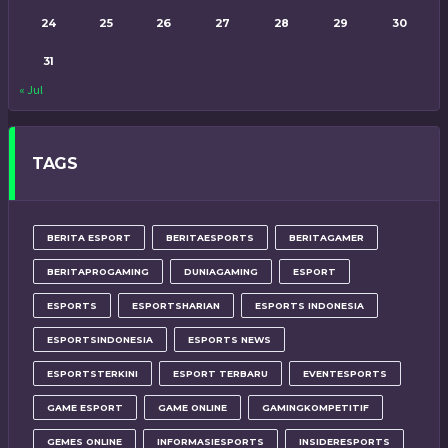
24
25
26
27
28
29
30
31
« Jul
TAGS
BERITA ESPORT
BERITAESPORTS
BERITAGAMER
BERITAPROGAMING
DUNIAGAMING
ESPORT
ESPORTS
ESPORTSHARIAN
ESPORTS INDONESIA
ESPORTSINDONESIA
ESPORTS NEWS
ESPORTSTERKINI
ESPORT TERBARU
EVENTESPORTS
GAME ESPORT
GAME ONLINE
GAMINGKOMPETITIF
GEMES ONLINE
INFORMASIESPORTS
INSIDERESPORTS