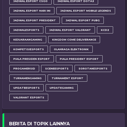
JADWAL ESPORT CSGO
JADWAL ESPORT DOTA2
JADWAL ESPORT HARI INI
JADWAL ESPORT MOBILE LEGENDS
JADWAL ESPORT PRESIDENT
JADWAL ESPORT PUBG
JADWALESPORTS
JADWAL ESPORT VALORANT
KCD2
KEJUARAANGAMING
KINGDOM COME DELIVERANCE
KOMPETISIESPORTS
OLAHRAGA ELEKTRONIK
PIALA PRESIDEN ESPORT
PIALA PRESIDENT ESPORT
PROGAMERSID
SCENEESPORTS
SOROTANESPORTS
TURNAMENGAMING
TURNAMENT ESPORT
UPDATEESPORTS
UPDATEGAMING
VALORANT ESPORTS
BERITA DI TOPIK LAINNYA