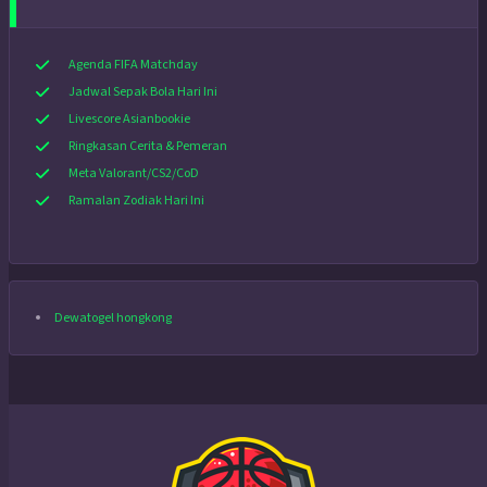
Agenda FIFA Matchday
Jadwal Sepak Bola Hari Ini
Livescore Asianbookie
Ringkasan Cerita & Pemeran
Meta Valorant/CS2/CoD
Ramalan Zodiak Hari Ini
Dewatogel hongkong