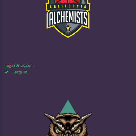
naga303.uk.com
Data HK